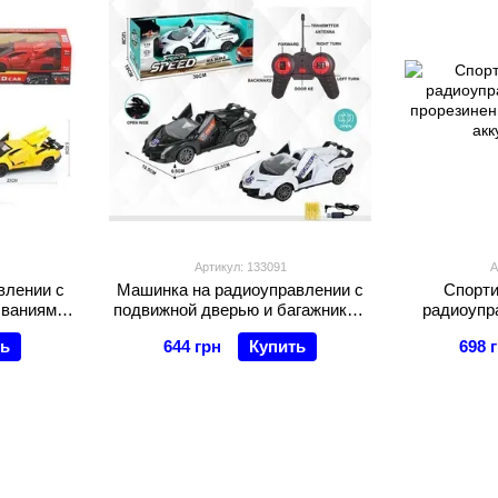
Артикул: 133091
А
влении с
Машинка на радиоуправлении с
Спорти
ываниям
подвижной дверью и багажником
радиоупр
 2 цвета
(869-18 D-J1) 2 цвета,
прорезинен
ть
644 грн
Купить
698 
аккумулятор 3.7 V, свет
акк