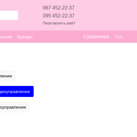
067 452-22-37
095 452-22-37
Перезвонить вам?
Сравнение
ашение
Бренды
Рус
лении
диоуправлении
иоуправлении