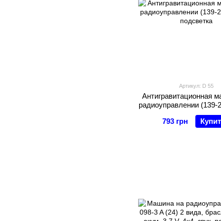
Артикул: D 55
Антигравитационная м
радиоуправлении (139-2
подсветка
793 грн
Купи