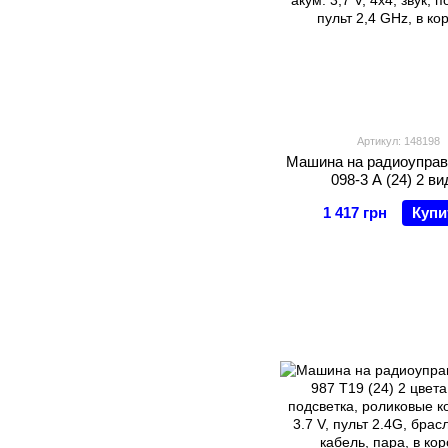
Артикул: 148198
Машина на радиоуправ
098-3 A (24) 2 ви
браслет+пульт, акум. 3,
1 417 грн
Купи
звук, подсветка, пульт 
коробке