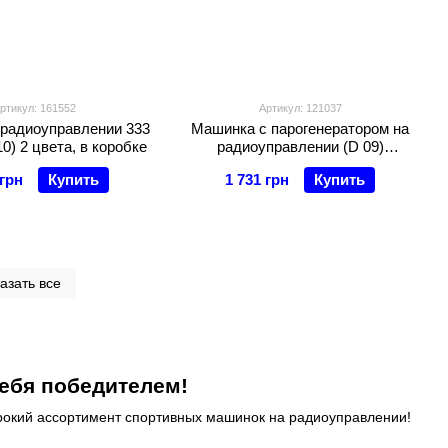
ртикул: 161552
Артикул: 121037
радиоуправлении 333
Машинка с парогенератором на
0) 2 цвета, в коробке
радиоуправлении (D 09)
управление пульт и сенсорный
 грн
Купить
1 731 грн
Купить
браслет, звук, свет, аккумулятор
7,4 V
азать все
ебя победителем!
окий ассортимент спортивных машинок на радиоуправлении!