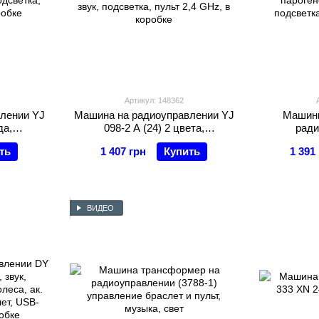
Артикул: 148362
лении YJ
Машина на радиоуправлении YJ
Машинк
да,
098-2 A (24) 2 цвета,
ради
7 V, 4х4,
браслет+пульт, акум. 3,7 V, 4х4,
пароген
ть
1 407 грн
Купить
1 391
2,4 GHz, в
звук, подсветка, пульт 2,4 GHz, в
подсветка
коробке
ВИДЕО