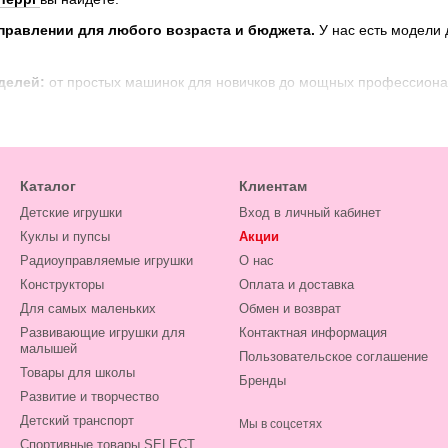
правлении для любого возраста и бюджета.
У нас есть модели 
делей:
от простых машинок для новичков до мощных профессиона
вкус:
спортивные кабриолеты, ралли-кары, монстр-траки, багги, ф
удобные условия доставки.
спортивную машинку на радиоуправлении?
Каталог
Клиентам
ок, который принесет много радости и эмоций.
Детские игрушки
Вход в личный кабинет
хобби, которое может стать семейным развлечением.
Куклы и пупсы
Акции
Радиоуправляемые игрушки
О нас
об развить координацию движений, реакцию и пространствен
Конструкторы
Оплата и доставка
чувствовать себя настоящим гонщиком и испытать азарт пер
Для самых маленьких
Обмен и возврат
азине
Diheppi
вы найдете все необходимое для захватывающих пер
Развивающие игрушки для
Контактная информация
малышей
и на радиоуправлении:
широкий выбор моделей на любой вкус и
Пользовательское соглашение
Товары для школы
Бренды
азывайте спортивную машинку на радиоуправлении уже сейчас
Развитие и творчество
Детский транспорт
Мы в соцсетях
Спортивные товары SELECT