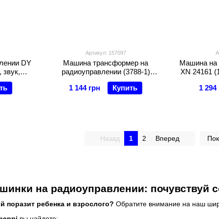
Артикул: 157097
А
лении DY
Машина трансформер на
Машина на 
, звук,
радиоуправлении (3788-1)
XN 24161 (1
олеса, ак.
управление браслет и пульт,
ть
1 144 грн
Купить
1 294
лет, USB-
музыка, свет
робке
Назад
1
2
Вперед
Пок
инки на радиоуправлении: почувствуй с
й поразит ребенка и взрослого?
Обратите внимание на наш шир
heppi
вы найдете: