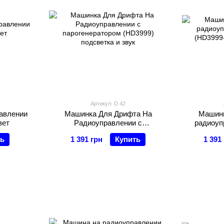
Артикул: D 42
авлении
Машинка Для Дрифта На
Машинк
вет
Радиоуправлении с
радиоуп
парогенератором (HD3999)
(HD3999-
ть
1 391 грн
Купить
1 391
подсветка и звук