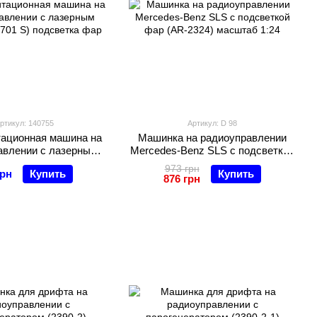
ртикул: 140755
Артикул: D 98
тационная машина на
Машинка на радиоуправлении
авлении с лазерным
Mercedes-Benz SLS с подсветкой
 701 S) подсветка фар
фар (AR-2324) масштаб 1:24
973 грн
грн
Купить
Купить
876 грн