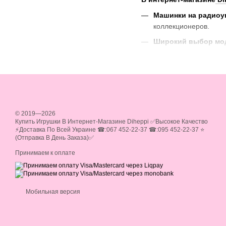
Машинки на радиоу
коллекционеров.
Широкий выбор мо
Машинки на любой 
Доступные цены и 
Почему стоит купить 
Это отличный подар
© 2019—2026
Это увлекательное 
Купить Игрушки В Интернет-Магазине Diheppi ✅Высокое Качество
⚡Доставка По Всей Украине ☎:067 452-22-37 ☎:095 452-22-37 ⭐
Это отличный спос
(Отправка В День Заказа)✅
Это возможность по
Принимаем к оплате
В нашем интернет-маг
Спортивные машинк
Мобильная версия
Не теряйте время, зак