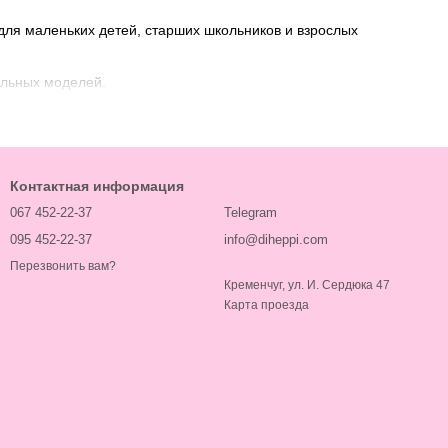
для маленьких детей, старших школьников и взрослых
льных моделей.
ормулы и многое другое.
Контактная информация
067 452-22-37
Telegram
095 452-22-37
info@diheppi.com
ное мышление.
Перезвонить вам?
Кременчуг, ул. И. Сердюка 47
егонов.
Карта проезда
егонов:
 бюджет.
!