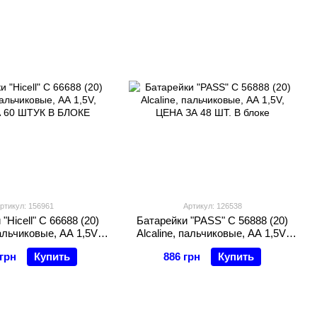
ртикул: 156961
Артикул: 126538
"Hicell" C 66688 (20)
Батарейки "PASS" C 56888 (20)
пальчиковые, АА 1,5V,
Alcaline, пальчиковые, АА 1,5V,
 60 ШТУК В БЛОКЕ
ЦЕНА ЗА 48 ШТ. В блоке
 грн
Купить
886 грн
Купить