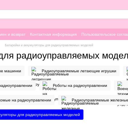
мен и возврат
Контактная информация
Пользовательское согл
Батарейки и аккумуляторы для радиоуправляемых моделей
 для радиоуправляемых моде
ые машинки
Радиоуправляемые летающие игрушки
 радиоуправлении
Роботы на радиоуправлении
комые на радиоуправлении
Радиоуправляемые железные
умуляторы для радиоуправляемых моделей