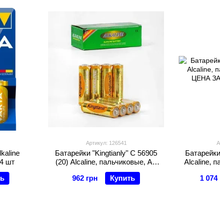
Артикул: 126541
А
kaline
Батарейки "Kingtianly" C 56905
Батарейки 
4 шт
(20) Alcaline, пальчиковые, АА
Alcaline, 
1,5V, ЦЕНА ЗА 60 ШТ. В блоке
ЦЕНА ЗА
ть
962 грн
Купить
1 074