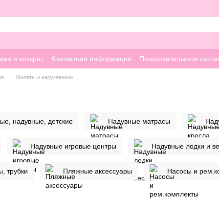
мен и возврат
Контактная информация
Пользовательское согл
ия
Жилеты и нарукавники
ые, надувные, детские
Надувные матрасы
Над
Надувные игровые центры
Надувные лодки и в
ы, трубки
Пляжные аксессуары
Насосы и рем.к