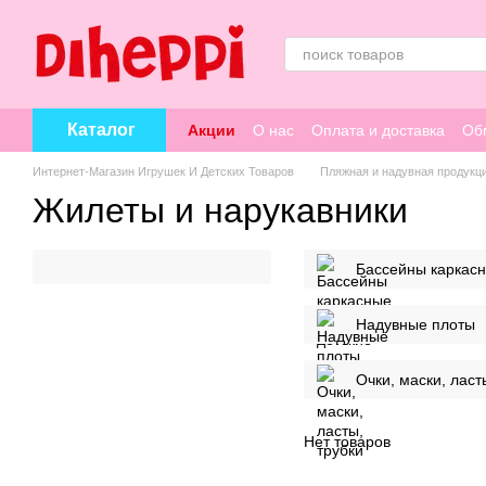
Перейти к основному контенту
Каталог
Акции
О нас
Оплата и доставка
Об
Интернет-Магазин Игрушек И Детских Товаров
Пляжная и надувная продукц
Жилеты и нарукавники
Бассейны каркасн
Надувные плоты
Очки, маски, ласт
Нет товаров