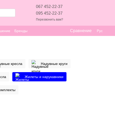
067 452-22-37
095 452-22-37
Перезвонить вам?
Сравнение
ашение
Бренды
Рус
увные кресла
Надувные круги
есла
Жилеты и нарукавники
омплекты