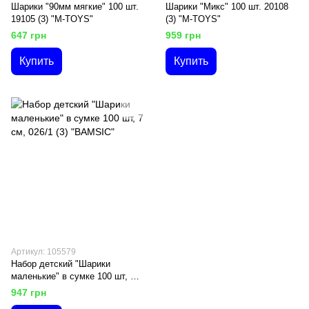
Шарики "90мм мягкие" 100 шт.
Шарики "Микс" 100 шт. 20108
19105 (3) "M-TOYS"
(3) "M-TOYS"
647 грн
959 грн
Купить
Купить
Артикул: 105579
Набор детский "Шарики
маленькие" в сумке 100 шт, 7
см, 026/1 (3) "BAMSIC"
947 грн