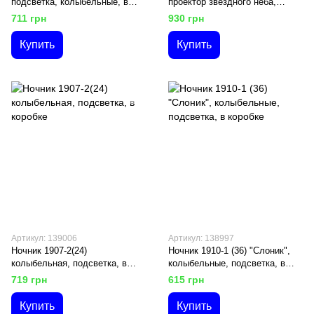
подсветка, колыбельные, в
проектор звездного неба,
коробке
колыбельные, звуки природы,
711 грн
930 грн
таймер, в коробке
Купить
Купить
Артикул: 139006
Артикул: 138997
Ночник 1907-2(24)
Ночник 1910-1 (36) "Слоник",
колыбельная, подсветка, в
колыбельные, подсветка, в
коробке
коробке
719 грн
615 грн
Купить
Купить