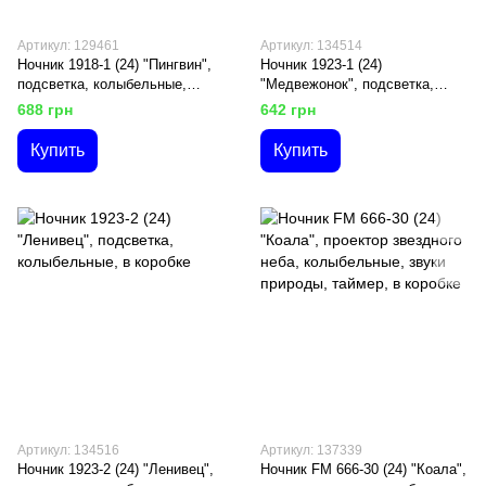
Артикул: 129461
Артикул: 134514
Ночник 1918-1 (24) "Пингвин",
Ночник 1923-1 (24)
подсветка, колыбельные,
"Медвежонок", подсветка,
глазки с глитерным
колыбельные, в коробке
688 грн
642 грн
напылением, в коробке
Купить
Купить
Артикул: 134516
Артикул: 137339
Ночник 1923-2 (24) "Ленивец",
Ночник FM 666-30 (24) "Коала",