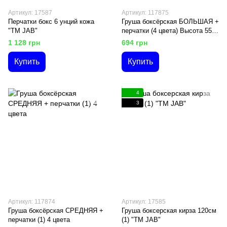
Артикул: 17587
Артикул: 117875
Перчатки бокс 6 унций кожа
Груша боксёрская БОЛЬШАЯ +
"ТМ JAB"
перчатки (4 цвета) Высота 55
см
1 128 грн
694 грн
Купить
Купить
4
3
Артикул: 117874
Артикул: 17585
Груша боксёрская СРЕДНЯЯ +
Груша боксерская кирза 120см
перчатки (1) 4 цвета
(1) "ТМ JAB"