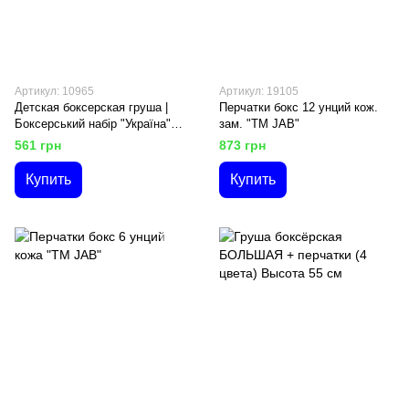
Артикул: 10965
Артикул: 19105
Детская боксерская груша |
Перчатки бокс 12 унций кож.
Боксерський набір "Україна"
зам. "ТМ JAB"
великий L-UA Укр. "Danko Toys"
561 грн
873 грн
Высота 55 см
Купить
Купить