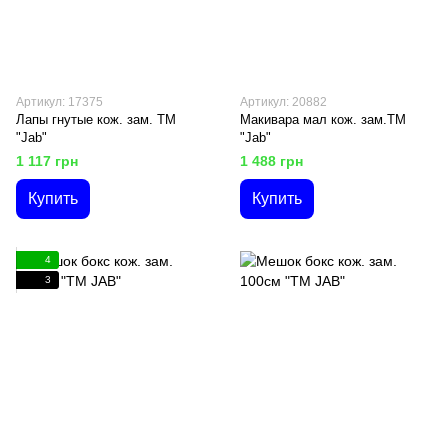
Артикул: 17375
Артикул: 20882
Лапы гнутые кож. зам. ТМ
Макивара мал кож. зам.ТМ
"Jab"
"Jab"
1 117 грн
1 488 грн
Купить
Купить
4
3