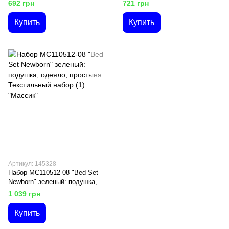
микрофибра стеганая,
силиконизированное волокно,
692 грн
721 грн
"Homefort"
70*70 см., цветная (1)
"Homefort"
Купить
Купить
Артикул: 145328
Набор МС110512-08 "Bed Set
Newborn" зеленый: подушка,
одеяло, простыня.
1 039 грн
Текстильный набор (1)
"Массик"
Купить