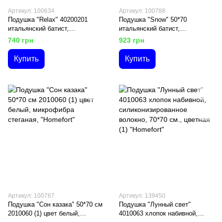
Артикул: 100634
Артикул: 100788
Подушка "Relax" 40200201
Подушка "Snow" 50*70
итальянский батист,
итальянский батист,
микроволокно, молния, 50*70
искуственный лебединый пух
740 грн
923 грн
см, однотонная (1) "Homefort"
2010014 (1) "Homefort"
Купить
Купить
Артикул: 100787
Артикул: 139450
Подушка "Сон казака" 50*70 см
Подушка "Лунный свет"
2010060 (1) цвет белый,
4010063 хлопок набивной,