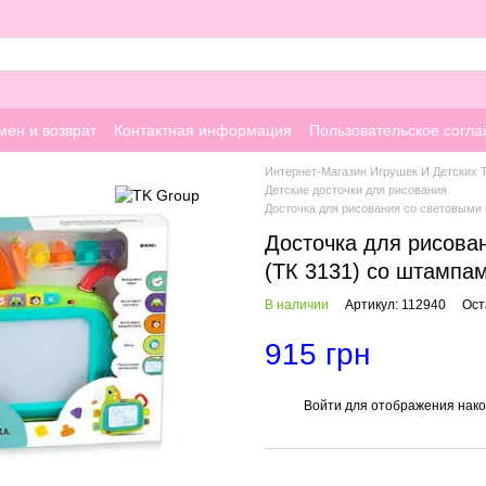
мен и возврат
Контактная информация
Пользовательское согл
Интернет-Магазин Игрушек И Детских 
Детские досточки для рисования
Досточка для рисования со световыми
Досточка для рисова
(ТК 3131) со штампа
В наличии
Артикул: 112940
Ост
915 грн
Войти
для отображения нако
%