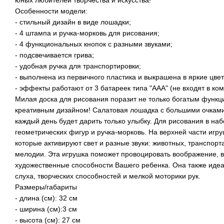
юных любителей творчества и искусства!
Особенности модели:
- стильный дизайн в виде лошадки;
- 4 штампа и ручка-морковь для рисования;
- 4 функциональных кнопок с разными звуками;
- подсвечивается грива;
- удобная ручка для транспортировки;
- выполнена из первичного пластика и выкрашена в яркие цвет
- эффекты работают от 3 батареек типа "ААА" (не входят в ком
Милая доска для рисования поразит не только богатым функц
креативным дизайном! Салатовая лошадка с большими очками 
каждый день будет дарить только улыбку. Для рисования в наб
геометрических фигур и ручка-морковь. На верхней части игру
которые активируют свет и разные звуки: животных, транспорт
мелодии. Эта игрушка поможет провоцировать воображение, 
художественные способности Вашего ребенка. Она также идеа
слуха, творческих способностей и мелкой моторики рук.
Размеры/габариты
- длина (см): 32 см
- ширина (см):3 см
- высота (см): 27 см