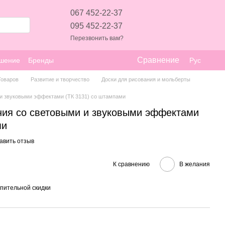
067 452-22-37
095 452-22-37
Перезвонить вам?
Сравнение
ашение
Бренды
Рус
Товаров
Развитие и творчество
Доски для рисования и мольберты
 и звуковыми эффектами (ТК 3131) со штампами
ния со световыми и звуковыми эффектами
ми
авить отзыв
К сравнению
В желания
пительной скидки