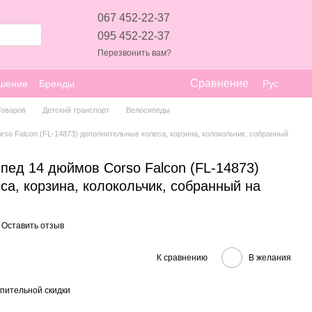
067 452-22-37
095 452-22-37
Перезвонить вам?
Сравнение
ашение
Бренды
Рус
Товаров
Детский транспорт
Велосипеды
so Falcon (FL-14873) дополнительные колеса, корзина, колокольчик, собранный
пед 14 дюймов Corso Falcon (FL-14873)
а, корзина, колокольчик, собранный на
Оставить отзыв
К сравнению
В желания
пительной скидки