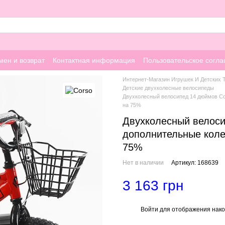
мен и возврат
Контактная информация
Пользовательское согл
Интернет-Магазин Игрушек И Детских 
Детские двухколесные велосипеды
Двухколесный велосипед 14 дюймов Cor
на 75%
Двухколесный велоси
дополнительные колес
75%
Нет в наличии
Артикул: 168639
3 163 грн
Войти
для отображения нако
%