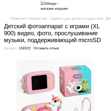
Развитие и творчество
Гаджеты для детей и подростков
Де
Детский фотоаппарат с играми (XL
900) видео, фото, прослушивание
музыки, поддерживающий microSD
Артикул:
156922
Оставить отзыв