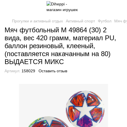
Прогулки и активный отдых
Активный спорт
Футбол
Мяч фу
Мяч футбольный М 49864 (30) 2
вида, вес 420 грамм, материал PU,
баллон резиновый, клееный,
(поставляется накачанным на 80)
ВЫДАЕТСЯ МИКС
Артикул:
158029
Оставить отзыв