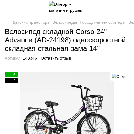
Детский транспорт
Велосипеды
Городские велосипеды
Ве
Велосипед складной Corso 24''
Advance (AD-24198) односкоростной,
складная стальная рама 14''
Артикул:
148346
Оставить отзыв
4
3