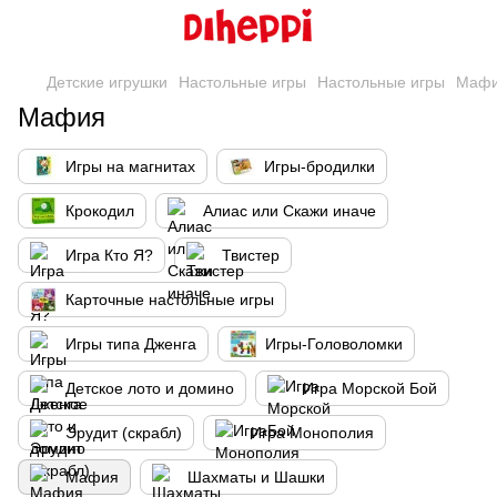
Детские игрушки
Настольные игры
Настольные игры
Маф
Мафия
Игры на магнитах
Игры-бродилки
Крокодил
Алиас или Скажи иначе
Игра Кто Я?
Твистер
Карточные настольные игры
Игры типа Дженга
Игры-Головоломки
Детское лото и домино
Игра Морской Бой
Эрудит (скрабл)
Игра Монополия
Мафия
Шахматы и Шашки