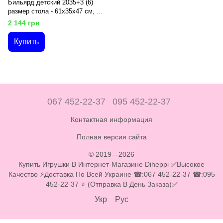
Бильярд детский 2035+3 (6)
размер стола - 61х35х47 см, 2
дубинки, шары, треугольник,
2 144 грн
щеточка, в коробке
Купить
067 452-22-37
095 452-22-37
Контактная информация
Полная версия сайта
© 2019—2026
Купить Игрушки В Интернет-Магазине Diheppi ✅Высокое
Качество ⚡Доставка По Всей Украине ☎:067 452-22-37 ☎:095
452-22-37 ⭐ (Отправка В День Заказа)✅
Укр
Рус