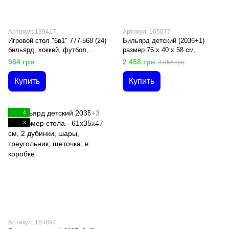
Артикул: 139417
Артикул: 165077
Игровой стол "6в1" 777-568 (24)
Бильярд детский (2036+1)
бильярд, хоккей, футбол,
размер 76 х 40 х 58 см,
боулинг, гольф, баскетбол, в
треугольник, щеточка, мел
984 грн
2 458 грн
3 056 грн
коробке
Купить
Купить
4
3
Артикул: 164894