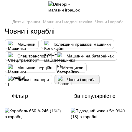
Дитячі іграшки
Машинки і моделі техніки
Човни і кораблі
Човни і кораблі
Машинки
Колекційні іграшкові машинки
Спец.транспорт
Машинки на батарейках
Машинки інерційні
Мотоцикли
Літаки і планери
Човни і кораблі
Фільтр
За популярністю