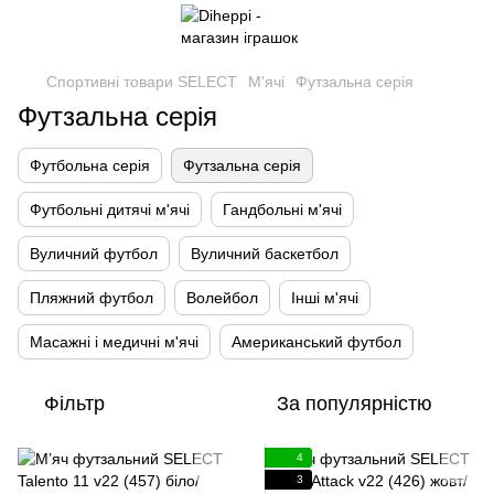
Спортивні товари SELECT
М'ячі
Футзальна серія
Футзальна серія
Футбольна серія
Футзальна серія
Футбольні дитячі м'ячі
Гандбольні м'ячі
Вуличний футбол
Вуличний баскетбол
Пляжний футбол
Волейбол
Інші м'ячі
Масажні і медичні м'ячі
Американський футбол
Фільтр
За популярністю
4
3