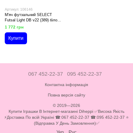
Артикул: 106146
М'яч футзальний SELECT
Futsal Light DB v22 (389) біло/
зелений
1 772 грн
Купити
067 452-22-37
095 452-22-37
Контактна інформація
Повна версія сайту
© 2019—2026
Купити Іграшки В Інтернет-магазині Diheppi ✅Висока Якість
⚡Доставка По всій Україні ☎:067 452-22-37 ☎:095 452-22-37 ⭐
(Відправка У День Замовлення)✅
Укр
Рус