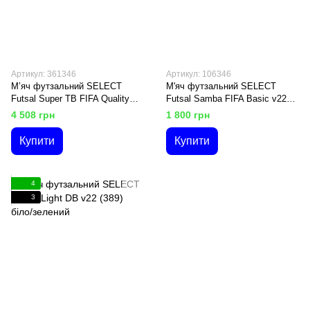
Артикул: 361346
Артикул: 106346
М’яч футзальний SELECT
М'яч футзальний SELECT
Futsal Super TB FIFA Quality
Futsal Samba FIFA Basic v22
Pro v22 (471) біло/червон
(402) біло/срібний
4 508 грн
1 800 грн
Купити
Купити
4
3