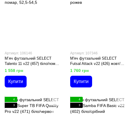
Артикул: 106146
Артикул: 107346
М’яч футзальний SELECT
М'яч футзальний SELECT
Talento 11 v22 (457) біло/помар,
Futsal Attack v22 (426) жовт/
52,5-54,5
рожев
1 558 грн
1 760 грн
Купити
Купити
4
4
3
3