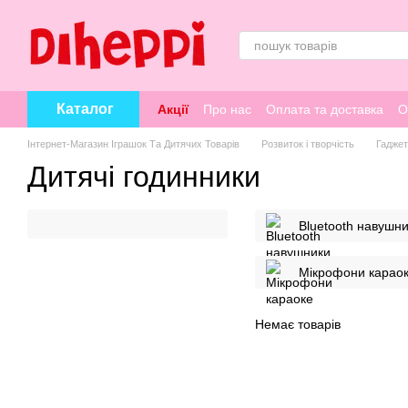
Перейти к основному контенту
Каталог
Акції
Про нас
Оплата та доставка
О
Інтернет-Магазин Іграшок Та Дитячих Товарів
Розвиток і творчість
Гаджети
Дитячі годинники
Bluetooth навушн
Мікрофони карао
Немає товарів