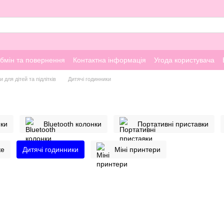
бмін та повернення
Контактна інформація
Угода користувача
 для дітей та підлітків
Дитячі годинники
ики
Bluetooth колонки
Портативні приставки
ке
Дитячі годинники
Міні принтери