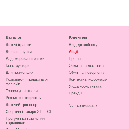
Каталог
Клієнтам
Дитячі іграшки
Вхід до кабінету
Ляльки і пупси
Акції
Радіокеровані іграшки
Про нас
Конструктори
Оплата та доставка
Для найменших
Обмін та повернення
Розвиваючі іграшки для
Контактна інформація
малюків
Угода користувача
Товари для школи
Бренди
Розвиток і творчість
Дитячий транспорт
Ми в соцмережах
Спортивні товари SELECT
Прогулянки і активний
відпочинок