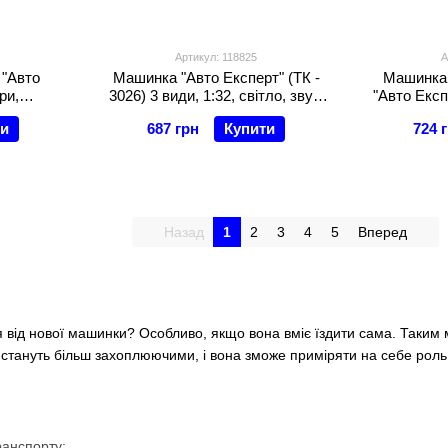
Артикул: 118825
А
 "Авто
Машинка "Авто Експерт" (ТК -
Машинка 
ри,
3026) 3 види, 1:32, світло, звук,
"Авто Експе
масштаб,
інерція
світло
ти
687 грн
Купити
724 
ція,
агажник,
Назад
1
2
3
4
5
Вперед
я від нової машинки? Особливо, якщо вона вміє їздити сама. Таким
и стануть більш захоплюючими, і вона зможе приміряти на себе роль
ранспорту;