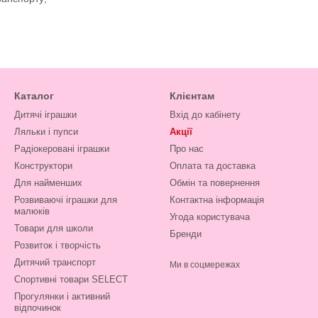
 користуються серед дітей та їх батьків величезним попитом. Вони з
Каталог
Клієнтам
Дитячі іграшки
Вхід до кабінету
просто. В інерційному механізмі розташований маховик, який завод
Ляльки і пупси
Акції
 поверхні, трохи натиснувши. Коли іграшку відпускають, механізм 
Радіокеровані іграшки
Про нас
 батареї, що дуже економно. Винятком є ​​лише іграшки з підсвічув
Конструктори
Оплата та доставка
Для найменших
Обмін та повернення
истрій, дітям дуже подобається грати із подібними іграшковими ав
Розвиваючі іграшки для
Контактна інформація
малюків
нками грати і весело, і корисно.
Угода користувача
Товари для школи
Бренди
Розвиток і творчість
ований практично у кожну машинку. Різновидів дуже багато: від гон
Дитячий транспорт
Ми в соцмережах
у хоча б одна модель повинна сподобатися. Вибір залежить лише ві
Спортивні товари SELECT
жя на яскравому джипі або будувати хмарочоси, граючи з вантажівко
Прогулянки і активний
и збирати колекцію з мініатюр, створених на основі справжніх автом
відпочинок