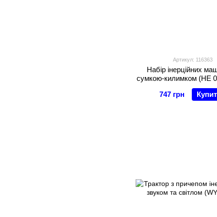
Артикул: 116363
Набір інерційних ма
сумкою-килимком (HE 02
747 грн
Купи