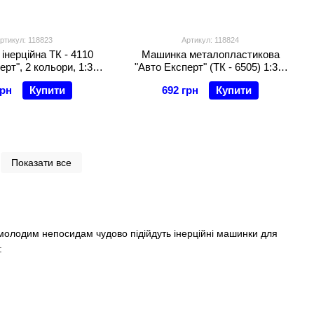
ртикул: 118823
Артикул: 118824
інерційна ТК - 4110
Машинка металопластикова
рт", 2 кольори, 1:32,
"Авто Експерт" (ТК - 6505) 1:32,
, звук, в коробці
світло, звук, інерція
грн
Купити
692 грн
Купити
Показати все
 молодим непосидам чудово підійдуть інерційні машинки для
: