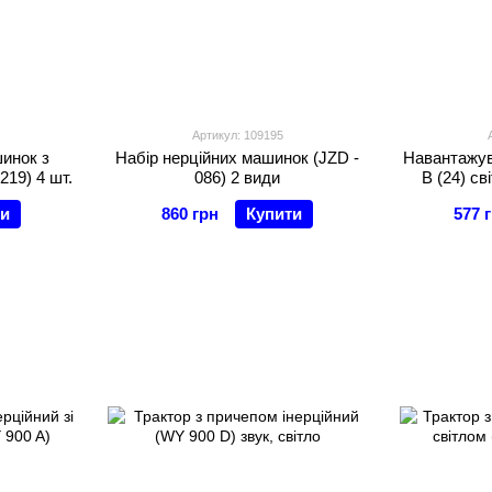
Артикул: 109195
шинок з
Набір нерційних машинок (JZD -
Навантажув
19) 4 шт.
086) 2 види
B (24) св
ти
860 грн
Купити
577 