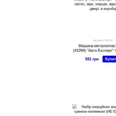
Артикул: 90787
Машина металоплас
(41094) "Авто Експерт" 
світло, звук, інер
591 грн
Купи
відчиняються двері, в