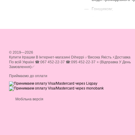
Гонщиком;
Пілотом літака.
Особливості
Дитячі інерційні машинки
довговічні та надійні.
© 2019—2026
Керувати такою машинкою 
Купити Іграшки В Інтернет-магазині Diheppi ✅Висока Якість ⚡Доставка
машинку назад по твердій
По всій Україні ☎:067 452-22-37 ☎:095 452-22-37 ⭐ (Відправка У День
Замовлення)✅
потрібні акумулятори або
батарейок.
Приймаємо до оплати
Незважаючи на простий пр
уяву дитини, тому з маши
Мобільна версія
Різновиди
Інерційний механізм вбуд
що запам'ятовується, том
борознити уявні бездоріж
незвичайним хобі, почавш