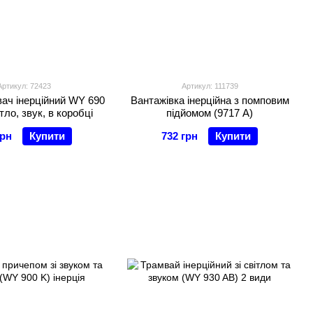
Артикул: 72423
Артикул: 111739
ач інерційний WY 690
Вантажівка інерційна з помповим
ітло, звук, в коробці
підйомом (9717 А)
грн
Купити
732 грн
Купити