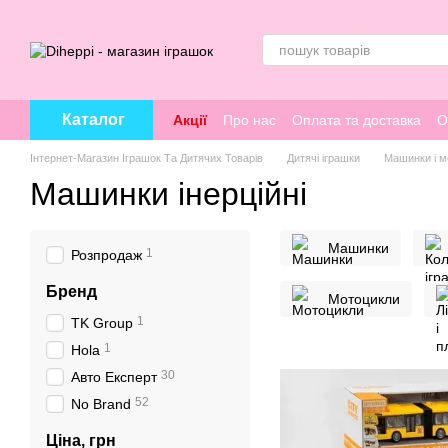
Перейти к основному контенту
Каталог
Акції
Про нас
Оплата та доставка
О
Інтернет-Магазин Іграшок Та Дитячих Товарів
Дитячі іграшки
Машинки і мо
Машинки інерційні
Машинки
1
Розпродаж
Бренд
Мотоцикли
1
TK Group
1
Hola
30
Авто Експерт
52
No Brand
Ціна, грн