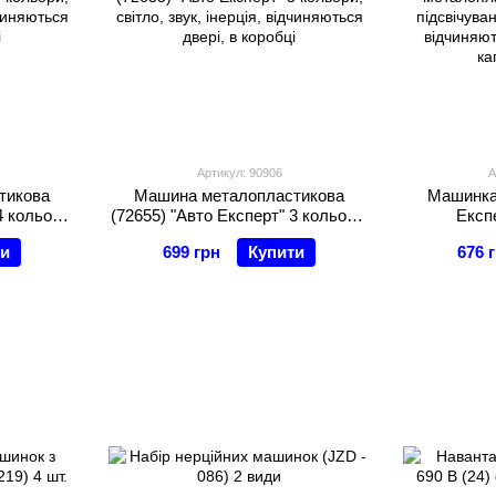
Артикул: 90906
А
тикова
Машина металопластикова
Машинка 
4 кольори,
(72655) "Авто Експерт" 3 кольори,
Експе
ція,
світло, звук, інерція,
металопла
ти
699 грн
Купити
676 
 коробці
відчиняються двері, в коробці
підсвічуван
відчиняют
ка