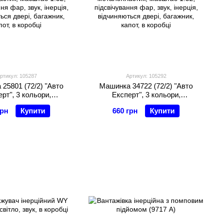
ртикул: 105287
Артикул: 105292
25801 (72/2) "Авто
Машинка 34722 (72/2) "Авто
рт", 3 кольори,
Експерт", 3 кольори,
стик, масштаб 1:32,
металопластик, масштаб 1:32,
грн
Купити
660 грн
Купити
ня фар, звук, інерція,
підсвічування фар, звук, інерція,
ься двері, багажник,
відчиняються двері, багажник,
пот, в коробці
капот, в коробці