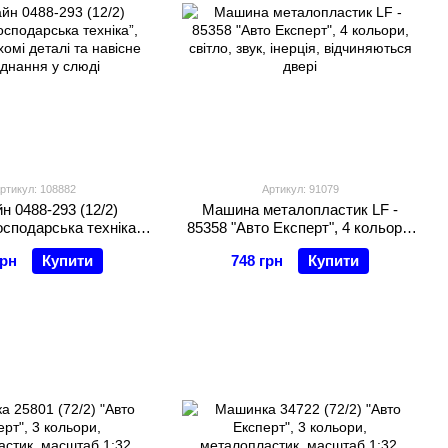
ртикул: 108882
Артикул: 91079
н 0488-293 (12/2)
Машина металопластик LF -
осподарська техніка”,
85358 "Авто Експерт", 4 кольори,
хомі деталі та навісне
світло, звук, інерція,
грн
Купити
748 грн
Купити
днання у слюді
відчиняються двері