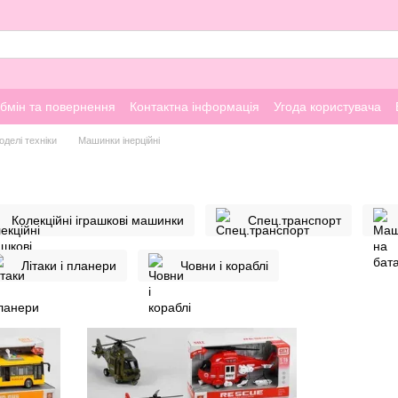
бмін та повернення
Контактна інформація
Угода користувача
делі техніки
Машинки інерційні
Колекційні іграшкові машинки
Спец.транспорт
Літаки і планери
Човни і кораблі