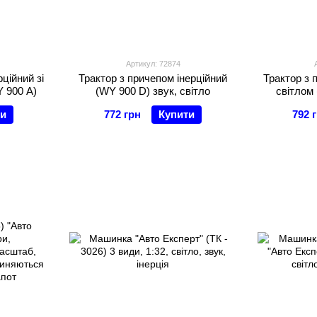
Артикул: 72874
ційний зі
Трактор з причепом інерційний
Трактор з 
Y 900 A)
(WY 900 D) звук, світло
світлом 
ти
772 грн
Купити
792 