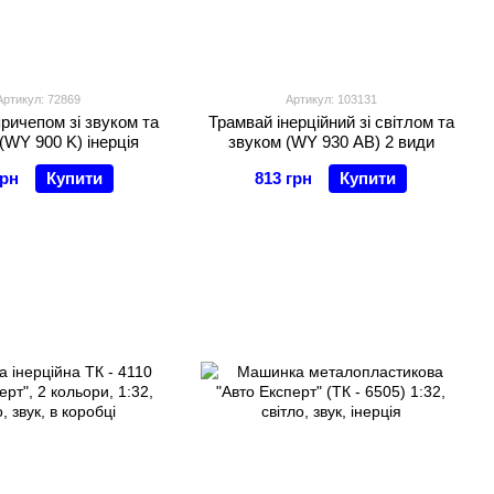
Артикул: 72869
Артикул: 103131
причепом зі звуком та
Трамвай інерційний зі світлом та
(WY 900 K) інерція
звуком (WY 930 AB) 2 види
грн
Купити
813 грн
Купити