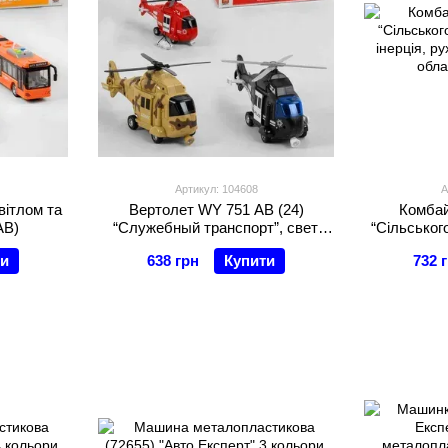
Артикул: 104608
А
вітлом та
Вертолет WY 751 AВ (24)
Комбай
AB)
“Служебный транспорт”, свет,
“Сільськог
звук, инерция, подвижные
інерція, ру
ти
638 грн
Купити
732 
лопасти, подвижный кран, в
обла
коробке