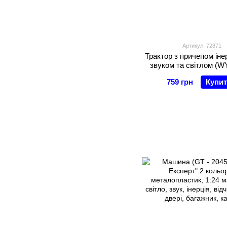
Артикул: 72871
Трактор з причепом інер
звуком та світлом (W
759 грн
Купи