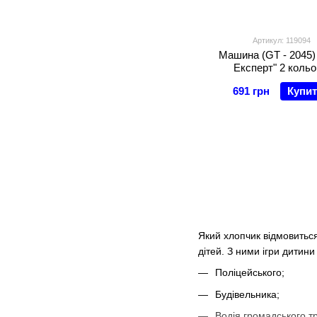
Артикул: 119094
Машина (GT - 2045)
Експерт" 2 кольо
металопластик, 1:24 
691 грн
Купи
світло, звук, інер
відчиняються двері, б
капот
Який хлопчик відмовитьс
дітей. З ними ігри дитин
Поліцейського;
Будівельника;
Водія громадського т