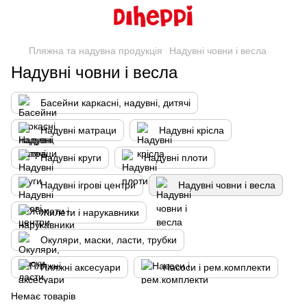
Пляжна та надувна продукція
Надувні човни і весла
Надувні човни і весла
Басейни каркасні, надувні, дитячі
Надувні матраци
Надувні крісла
Надувні круги
Надувні плоти
Надувні ігрові центри
Надувні човни і весла
Жилети і нарукавники
Окуляри, маски, ласти, трубки
Пляжні аксесуари
Насоси і рем.комплекти
Немає товарів