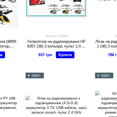
Артикул: 133698
А
нні (8899-
Гелікоптер на радіокеруванні HF
Літак на ра
лятор,
8357 (36) 3 кольори, пульт 2,4 G,
J (36) 2 ко
 в коробці
вбудований аккумулятор,
V, пульт 40
ти
937 грн
Купити
786 
гіроскоп, підсвічування, у коробці,
ВИДАЄТЬСЯ ТІЛЬКИ МІКС ВИД
ВІДЕО
ВІДЕО