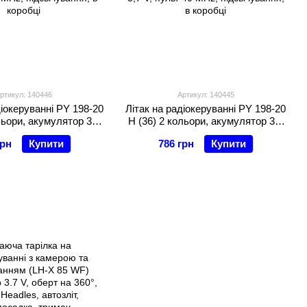
ртикул: 140446
Артикул: 140445
діокеруванні PY 198-20
Літак на радіокеруванні PY 198-20
льори, акумулятор 3,7
H (36) 2 кольори, акумулятор 3,7
 MHz, підсвічування, в
V, пульт 40 MHz, підсвічування, в
грн
Купити
786 грн
Купити
коробці
коробці