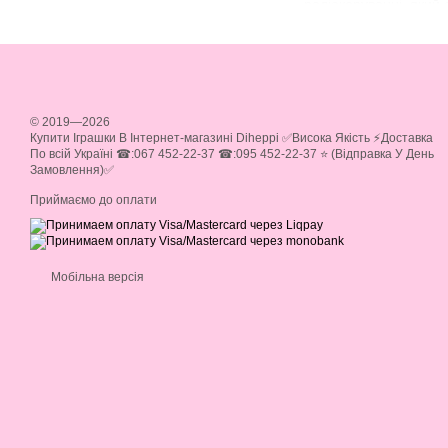
радіокеруванні, який 
Вертольоти на раді
акробатичні трюки.
Літаки та вертольот
широкий вибір простих
© 2019—2026
Купити Іграшки В Інтернет-магазині Diheppi ✅Висока Якість ⚡Доставка
Літаки та вертольот
По всій Україні ☎:067 452-22-37 ☎:095 452-22-37 ⭐ (Відправка У День
які задовольнять наві
Замовлення)✅
Чому варто купити лі
Приймаємо до оплати
Розвиток навичок:
Р
реакцію.
Емоції та враження:
Мобільна версія
виходячи з дому.
Активний відпочино
Сімейний час:
Радіок
Diheppi - ваш надійн
Ми пропонуємо: