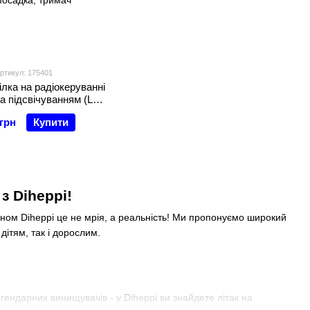
ртикул: 175401
ілка на радіокеруванні
а підсвічуванням (LH-
умулятор 3.7 V, оберт
 грн
Купити
жим Headles, автозліт,
осадка, тримач
з Diheppi!
ином Diheppi це не мрія, а реальність! Ми пропонуємо широкий
 дітям, так і дорослим.
ендарних винищувачів - у Diheppi ви знайдете літак на