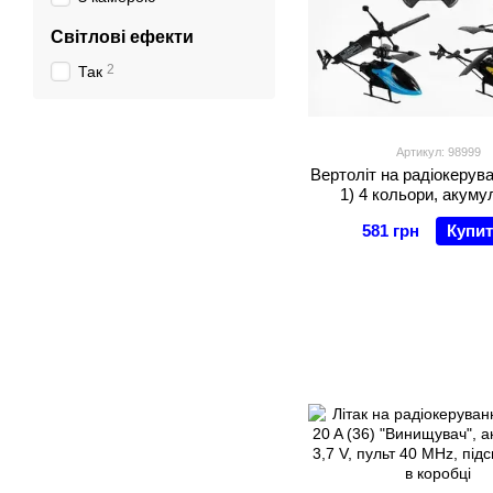
Світлові ефекти
2
Так
Артикул: 98999
Вертоліт на радіокерува
1) 4 кольори, акуму
гіроскоп, підсвічування,
581 грн
Купи