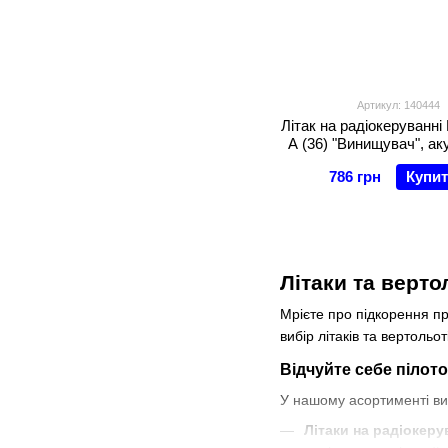
Артикул: 140444
Літак на радіокеруванні
A (36) "Винищувач", а
3,7 V, пульт 40 M
786 грн
Купи
підсвічування, в ко
Літаки та верто
Мрієте про підкорення пр
вибір літаків та вертольо
Відчуйте себе пілото
У нашому асортименті ви
Літаки на радіокеру