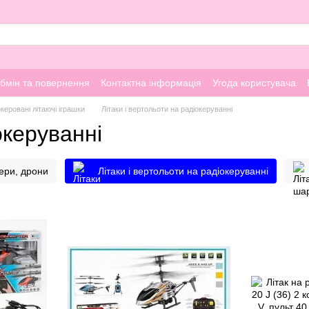
бмін та повернення
Контактна інформація
Угода користувача
керовані літаючі іграшки
Літаки і вертольоти на радіокеруванні
океруванні
ери, дрони
Літаки і вертольоти на радіокеруванні