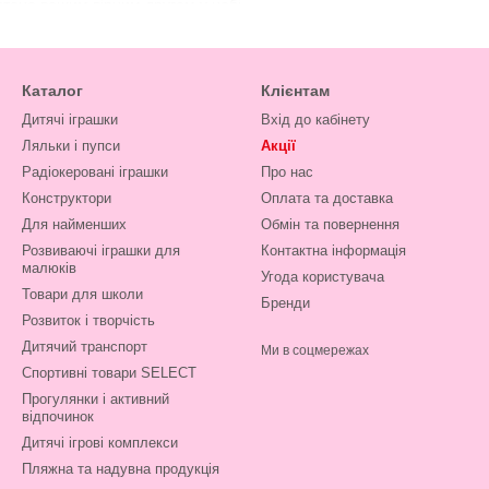
стане вашим вірним другом у небі.
океруванні:
Елегантні та маневрені вертольоти подарують вам спра
Каталог
Клієнтам
и для початківців:
Шукаєте іграшку, з якої можна розпочати свою 
 у управлінні та стійких до падінь моделей, які ідеально підходять
Дитячі іграшки
Вхід до кабінету
Ляльки і пупси
Акції
и для досвідчених пілотів:
Хочете відчути справжній виклик? У н
Радіокеровані іграшки
Про нас
ть найвибагливіших пілотів.
Конструктори
Оплата та доставка
так або вертоліт на радіокеруванні?
Для найменших
Обмін та повернення
адіокеровані моделі літаків та вертольотів допомагають розвивати 
Розвиваючі іграшки для
Контактна інформація
малюків
Угода користувача
Товари для школи
Відчуття польоту - це завжди незабутні емоції та справжній драйв. 
Бренди
Розвиток і творчість
Дитячий транспорт
Ми в соцмережах
к:
Запуск літаків та вертольотів - це не лише розвага, а й активни
Спортивні товари SELECT
еровані моделі - це чудовий спосіб провести час з сім'єю, організува
Прогулянки і активний
відпочинок
ий партнер у світі радіокерованих моделей!
Дитячі ігрові комплекси
Пляжна та надувна продукція