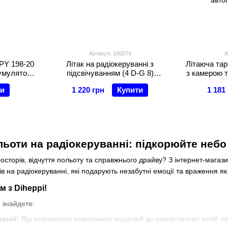
Артикул: 180074
А
 PY 198-20
Літак на радіокеруванні з
Літаюча тар
кумулятор
підсвічуванням (4 D-G 8)
з камерою т
Hz,
акумулятор 3.7V, USB-кабель,
X 85 WF) ак
ти
1 220 грн
Купити
1 181
робці
шасі, запасні лопаті, пульт 2.4
на 360°, ре
GHz
автоп
льоти на радіокеруванні: підкорюйте небо 
осторів, відчуття польоту та справжнього драйву? З інтернет-магаз
тів на радіокеруванні, які подарують незабутні емоції та враження як
м з Diheppi!
 знайдете:
ванні:
Від компактних навчальних моделей до реалістичних копій лег