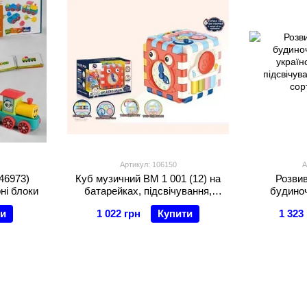
Артикул: 106150
А
 46973)
Куб музичний BM 1 001 (12) на
Розви
рні блоки
батарейках, підсвічування,
будиноч
мелодії, звуки тварин, сортер, в
україн
ти
1 022 грн
Купити
1 323
коробці
підсвічува
сор