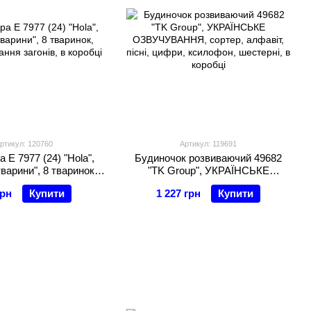
ртикул: 120760
Артикул: 119691
а E 7977 (24) "Hola",
Будиночок розвиваючий 49682
тварини", 8 тваринок,
"TK Group", УКРАЇНСЬКЕ
дування загонів, в
ОЗВУЧУВАННЯ, сортер, алфавіт,
грн
Купити
1 227 грн
Купити
коробці
пісні, цифри, ксилофон, шестерні,
в коробці