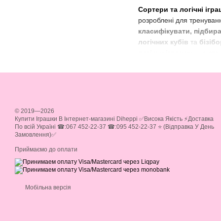
Сортери та логічні ігр
розроблені для тренува
класифікувати, підбир
логічних кубів
та
бізібо
логічну іграшку
, що ста
1. Фундаменталь
Гра з сортерами та логі
Логічне Мислення:
Н
© 2019—2026
Дрібна Моторика:
Ма
Купити Іграшки В Інтернет-магазині Diheppi ✅Висока Якість ⚡Доставка
По всій Україні ☎:067 452-22-37 ☎:095 452-22-37 ⭐ (Відправка У День
подальшого письма.
Замовлення)✅
Сенсорний Розвито
Приймаємо до оплати
Навчання Формам т
Посидючість та Кон
Мобільна версія
2. Популярні ти
Моделі розрізняються за