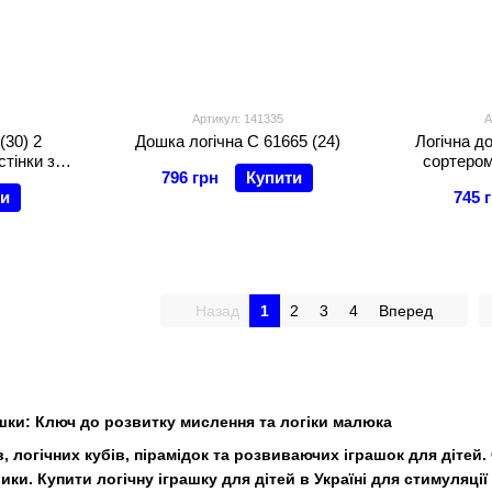
Артикул: 141335
А
(30) 2
Дошка логічна C 61665 (24)
Логічна д
стінки з
сортером
796 грн
Купити
ігурок, в
риболовля, 
ти
745 
за кол
Назад
1
2
3
4
Вперед
рашки: Ключ до розвитку мислення та логіки малюка
, логічних кубів, пірамідок та розвиваючих іграшок для дітей
ки. Купити логічну іграшку для дітей в Україні для стимуляції 