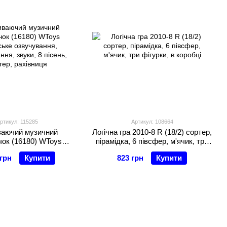
ртикул: 115285
Артикул: 108664
ваючий музичний
Логічна гра 2010-8 R (18/2) сортер,
ок (16180) WToys
пірамідка, 6 півсфер, м'ячик, три
ське озвучування,
фігурки, в коробці
 грн
Купити
823 грн
Купити
ння, звуки, 8 пісень,
тер, рахівниця