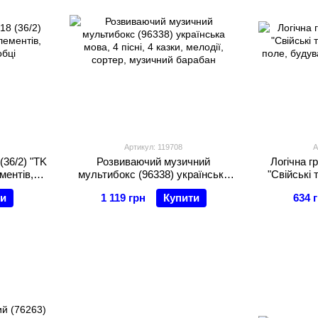
Артикул: 119708
А
(36/2) "TK
Розвиваючий музичний
Логічна гр
ментів,
мультибокс (96338) українська
"Свійські 
обці
мова, 4 пісні, 4 казки, мелодії,
поле, бу
ти
1 119 грн
Купити
634 
сортер, музичний барабан