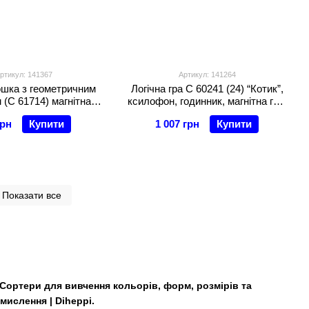
ртикул: 141367
Артикул: 141264
ошка з геометричним
Логічна гра C 60241 (24) “Котик”,
 (C 61714) магнітна
ксилофон, годинник, магнітна гра,
математичний, сортер
стукалка, пальчикові ігри, у
грн
Купити
1 007 грн
Купити
ьорами, пірамідки
коробці
Показати все
. Сортери для вивчення кольорів, форм, розмірів та
мислення | Diheppi.