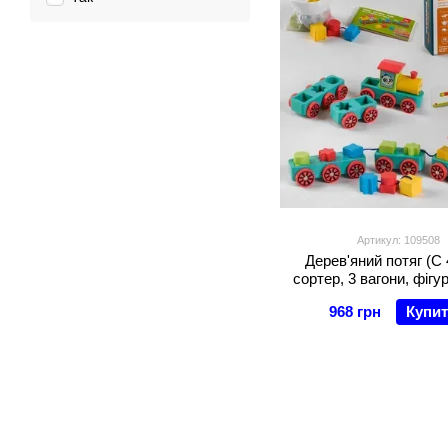
Артикул: 109508
Дерев'яний потяг (С
сортер, 3 вагони, фігу
968 грн
Купи