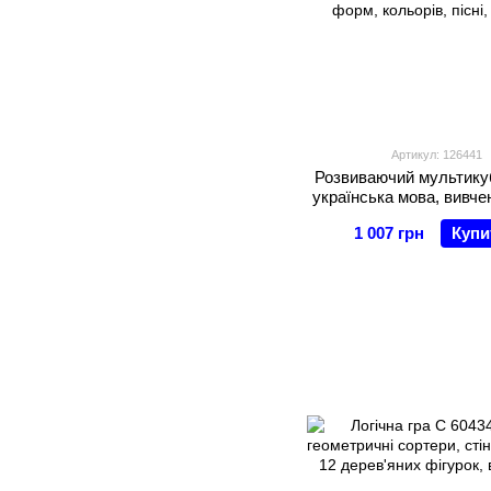
Артикул: 126441
Розвиваючий мультикуб
українська мова, вивчен
форм, кольорів, пісні
1 007 грн
Купи