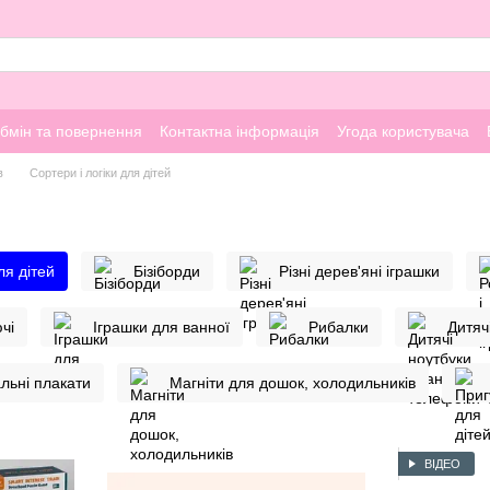
бмін та повернення
Контактна інформація
Угода користувача
в
Сортери і логіки для дітей
ля дітей
Бізіборди
Різні дерев'яні іграшки
чі
Іграшки для ванної
Рибалки
Дитяч
альні плакати
Магніти для дошок, холодильників
ВІДЕО