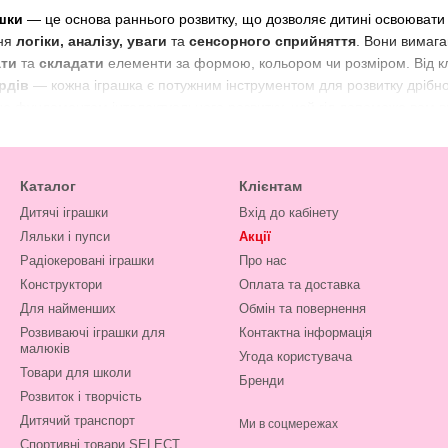
ашки
— це основа раннього розвитку, що дозволяє дитині освоювати ба
ння
логіки, аналізу, уваги
та
сенсорного сприйняття
. Вони вимага
ати
та
складати
елементи за формою, кольором чи розміром. Від 
рдів
— кожна іграшка є потужним інструментом для розвитку дрібно
не фундаментом інтелектуального розвитку, цей гід допоможе вам 
на роль логічних ігор у розвитку
ками має прямий вплив на формування важливих навичок:
Каталог
Клієнтам
еобхідність визначити, в який отвір підійде фігура, тренує здатність 
Дитячі іграшки
Вхід до кабінету
ніпуляції з невеликими елементами (вкладання, нанизування, обер
Ляльки і пупси
Акції
Радіокеровані іграшки
Про нас
Конструктори
Оплата та доставка
к:
Різноманітність форм, текстур та яскравих кольорів стимулює так
Для найменших
Обмін та повернення
а Кольорам:
Сортери є найефективнішим способом вивчити геометричн
Розвиваючі іграшки для
Контактна інформація
малюків
центрація:
Логічні завдання привчають дитину концентрувати увагу 
Угода користувача
Товари для школи
Бренди
пи сортерів та логічних іграшок
Розвиток і творчість
 складністю та основними цілями навчання.
Дитячий транспорт
Ми в соцмережах
Спортивні товари SELECT