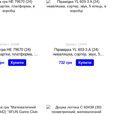
ртикул: 122986
Артикул: 124441
 гра HE 79670 (24)
Пірамідка YL 603-3 A (24)
картки, платформа, в
неваляшка, сортер, звук, 5
коробці
кілець, в коробці
грн
Купити
732 грн
Купити