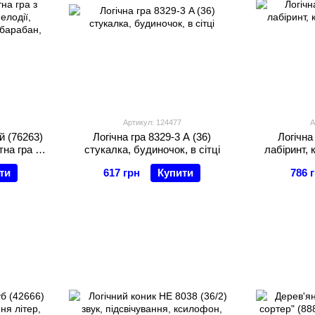
Артикул: 124477
А
 (76263)
Логічна гра 8329-3 A (36)
Логічна
тна гра з
стукалка, будиночок, в сітці
лабіринт, 
мелодії,
ти
617 грн
Купити
786 
 барабан,