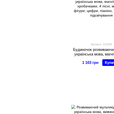
Артикул: 125255
Будиночок розвиваючий
українська мова, магні
хробачками, 4 пісні, 
1 103 грн
Купи
фігури, цифри, піаніно,
підсвічування