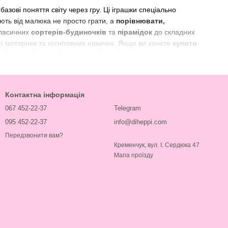
зові поняття світу через гру. Ці іграшки спеціально
ють від малюка не просто грати, а
порівнювати,
класичних
сортерів-будиночків
та
пірамідок
до складних
ї моторики та когнітивних навичок. Якщо ви хочете
купити
вибрати найкращий навчальний посібник.
Контактна інформація
до аналізу, порівняння та класифікації.
067 452-22-37
Telegram
тання) зміцнюють м'язи пальців та кисті, що є ключовим для
095 452-22-37
info@diheppi.com
Передзвонити вам?
Кременчук, вул. І. Сердюка 47
тильне та зорове сприйняття.
Мапа проїзду
і фігури та основні кольори у віці від 1 до 3 років.
на одному занятті та доводити справу до кінця.