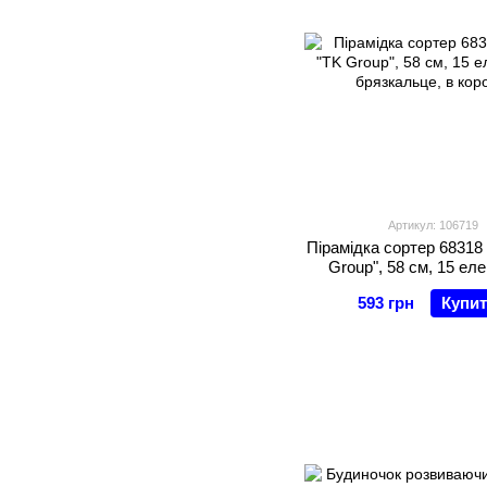
Артикул: 106719
Пірамідка сортер 68318 
Group", 58 см, 15 еле
брязкальце, в кор
593 грн
Купи