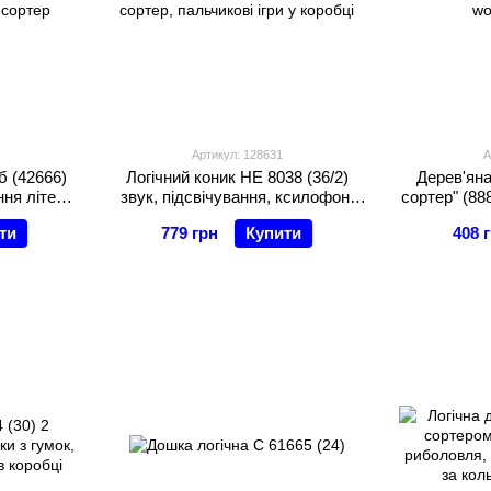
Артикул: 128631
А
 (42666)
Логічний коник HE 8038 (36/2)
Дерев'яна
ня літер,
звук, підсвічування, ксилофон,
сортер" (8
, сортер
сортер, пальчикові ігри у коробці
wo
ти
779 грн
Купити
408 