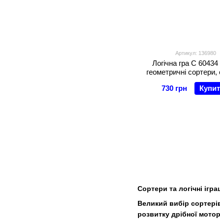
Артикул: 136980
Логічна гра C 60434 
геометричні сортери, 
гумок, 12 дерев'яних ф
730 грн
Купи
коробці
Сортери
та логічні іг
Великий вибір сортерів
розвитку дрібної мотори