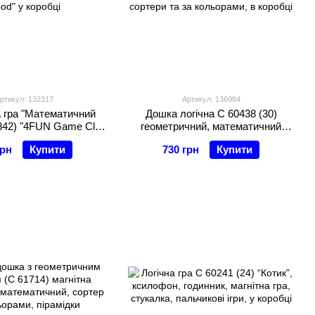
ртикул: 132317
Артикул: 136984
 гра "Математичний
Дошка логічна C 60438 (30)
8842) "4FUN Game Club
геометричний, математичний
od" у коробці
сортери та за кольорами, в
грн
Купити
730 грн
Купити
коробці