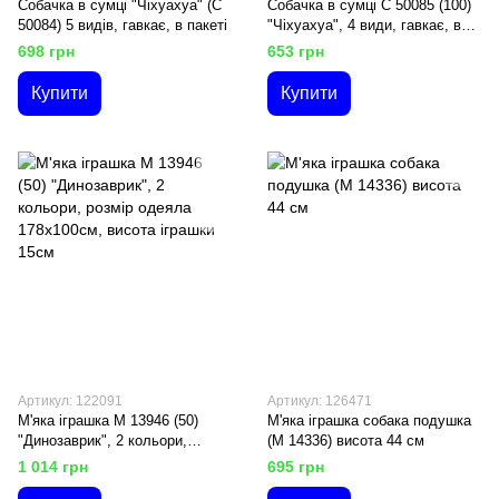
Собачка в сумці "Чіхуахуа" (С
Собачка в сумці С 50085 (100)
50084) 5 видів, гавкає, в пакеті
"Чіхуахуа", 4 види, гавкає, в
пакеті
698 грн
653 грн
Купити
Купити
Артикул: 122091
Артикул: 126471
М'яка іграшка М 13946 (50)
М'яка іграшка собака подушка
"Динозаврик", 2 кольори,
(М 14336) висота 44 см
розмір одеяла 178х100см,
1 014 грн
695 грн
висота іграшки 15см