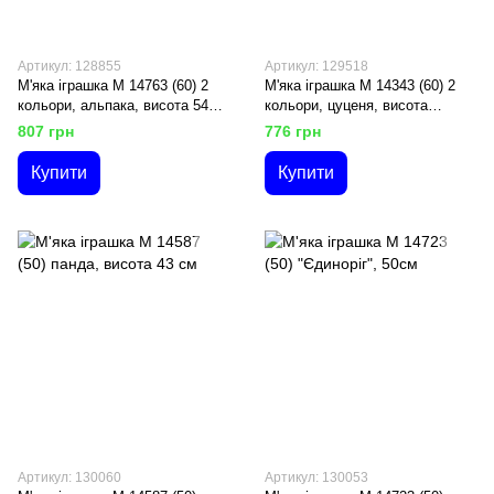
Артикул: 128855
Артикул: 129518
М'яка іграшка М 14763 (60) 2
М'яка іграшка M 14343 (60) 2
кольори, альпака, висота 54
кольори, цуценя, висота
см
іграшки 45 см
807 грн
776 грн
Купити
Купити
Артикул: 130060
Артикул: 130053