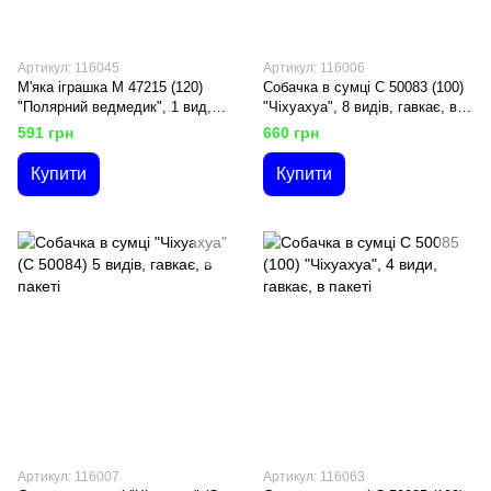
Артикул: 116045
Артикул: 116006
М'яка іграшка М 47215 (120)
Собачка в сумці С 50083 (100)
"Полярний ведмедик", 1 вид,
"Чіхуахуа", 8 видів, гавкає, в
30 см
пакеті
591 грн
660 грн
Купити
Купити
Артикул: 116007
Артикул: 116063