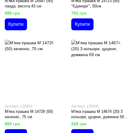
М'яка іграшка M 14587 (50)
М'яка іграшка M 14723 (50)
панда, висота 43 см
"Єдиноріг", 50см
688 грн
752 грн
Купити
Купити
Артикул: 130054
Артикул: 130045
М'яка іграшка M 14726 (50)
М'яка іграшка М 14674 (20) 3
качконіс, 75 см
кольори, цуценя, довжина 59
см
883 грн
928 грн