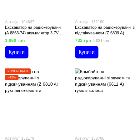
Артикул: 104637
Артикул: 152180
Екскаватор на радіокеруванні
Екскаватор на радіокеруванні з
(A 8863-74) акумулятор 3.7V,
підсвічуванням (Z 6809 A)
підсвічування, звук
рухливі елементи
1 060 грн
732 грн
1 031 грн
Купити
Купити
РОЗПРОДАЖ
−42%
Артикул: 152179
Артикул: 158760