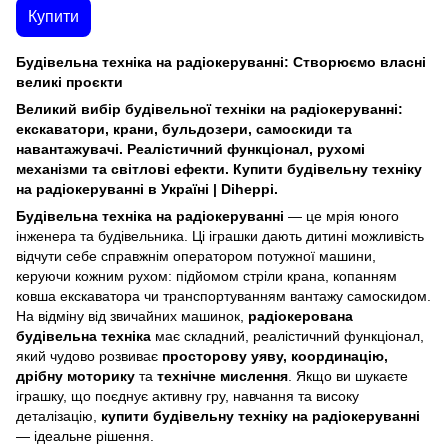
Купити
Будівельна техніка на радіокеруванні: Створюємо власні
великі проєкти
Великий вибір будівельної техніки на радіокеруванні:
екскаватори, крани, бульдозери, самоскиди та
навантажувачі. Реалістичний функціонал, рухомі
механізми та світлові ефекти. Купити будівельну техніку
на радіокеруванні в Україні | Diheppi.
Будівельна техніка на радіокеруванні
— це мрія юного
інженера та будівельника. Ці іграшки дають дитині можливість
відчути себе справжнім оператором потужної машини,
керуючи кожним рухом: підйомом стріли крана, копанням
ковша екскаватора чи транспортуванням вантажу самоскидом.
На відміну від звичайних машинок,
радіокерована
будівельна техніка
має складний, реалістичний функціонал,
який чудово розвиває
просторову уяву, координацію,
дрібну моторику
та
технічне мислення
. Якщо ви шукаєте
іграшку, що поєднує активну гру, навчання та високу
деталізацію,
купити будівельну техніку на радіокеруванні
— ідеальне рішення.