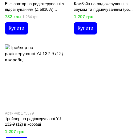
Екскаватор на радіокеруванні з
Комбайн на радіокеруванні зі
підсвічуванням (Z 6810 A)
звуком та підсвічуванням (6611
рухливі елементи
A) гумові колеса
732 грн
1 207 грн
1 264 грн
Купити
Купити
Артикул: 175379
Трейлер на радіокеруванні YJ
132-9 (12) в коробці
1 207 грн