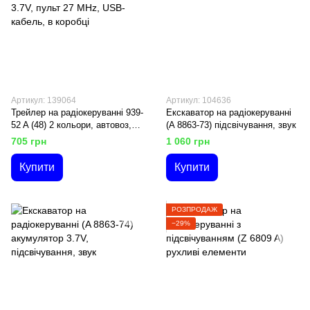
Артикул: 139064
Артикул: 104636
Трейлер на радіокеруванні 939-
Екскаватор на радіокеруванні
52 A (48) 2 кольори, автовоз,
(A 8863-73) підсвічування, звук
підсвічування, акумулятор
705 грн
1 060 грн
3.7V, пульт 27 MHz, USB-
кабель, в коробці
Купити
Купити
РОЗПРОДАЖ
−29%