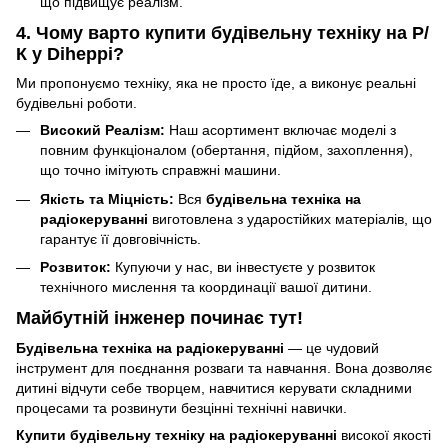
що підвищує реалізм.
4. Чому варто купити будівельну техніку на Р/
К у Diheppi?
Ми пропонуємо техніку, яка не просто їде, а виконує реальні
будівельні роботи.
Високий Реалізм:
Наш асортимент включає моделі з
повним функціоналом (обертання, підйом, захоплення),
що точно імітують справжні машини.
Якість та Міцність:
Вся
будівельна техніка на
радіокеруванні
виготовлена з ударостійких матеріалів, що
гарантує її довговічність.
Розвиток:
Купуючи у нас, ви інвестуєте у розвиток
технічного мислення та координації вашої дитини.
Майбутній інженер починає тут!
Будівельна техніка на радіокеруванні
— це чудовий
інструмент для поєднання розваги та навчання. Вона дозволяє
дитині відчути себе творцем, навчитися керувати складними
процесами та розвинути безцінні технічні навички.
Купити будівельну техніку на радіокеруванні
високої якості