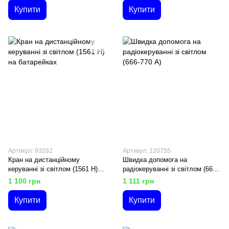
Купити
Купити
Артикул: 93282
Артикул: 120755
Кран на дистанційному
Швидка допомога на
керуванні зі світлом (1561 H)
радіокеруванні зі світлом (666-
на батарейках
770 A)
1 100 грн
1 111 грн
Купити
Купити