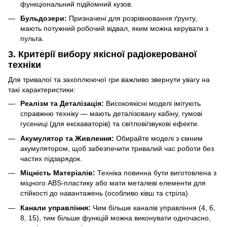
функціональний підйомний кузов.
Бульдозери:
Призначені для розрівнювання ґрунту,
мають потужний робочий відвал, яким можна керувати з
пульта.
3. Критерії вибору якісної радіокерованої
техніки
Для тривалої та захоплюючої гри важливо звернути увагу на
такі характеристики:
Реалізм та Деталізація:
Високоякісні моделі імітують
справжню техніку — мають деталізовану кабіну, гумові
гусениці (для екскаваторів) та світлові/звукові ефекти.
Акумулятор та Живлення:
Обирайте моделі з ємним
акумулятором, щоб забезпечити тривалий час роботи без
частих підзарядок.
Міцність Матеріалів:
Техніка повинна бути виготовлена з
міцного ABS-пластику або мати металеві елементи для
стійкості до навантажень (особливо ківш та стріла).
Канали управління:
Чим більше каналів управління (4, 6,
8, 15), тим більше функцій можна виконувати одночасно,