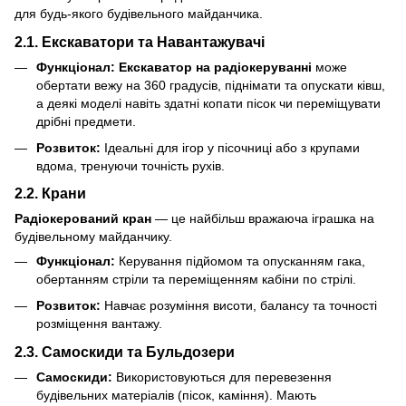
для будь-якого будівельного майданчика.
2.1. Екскаватори та Навантажувачі
Функціонал:
Екскаватор на радіокеруванні
може
обертати вежу на 360 градусів, піднімати та опускати ківш,
а деякі моделі навіть здатні копати пісок чи переміщувати
дрібні предмети.
Розвиток:
Ідеальні для ігор у пісочниці або з крупами
вдома, тренуючи точність рухів.
2.2. Крани
Радіокерований кран
— це найбільш вражаюча іграшка на
будівельному майданчику.
Функціонал:
Керування підйомом та опусканням гака,
обертанням стріли та переміщенням кабіни по стрілі.
Розвиток:
Навчає розуміння висоти, балансу та точності
розміщення вантажу.
2.3. Самоскиди та Бульдозери
Самоскиди:
Використовуються для перевезення
будівельних матеріалів (пісок, каміння). Мають