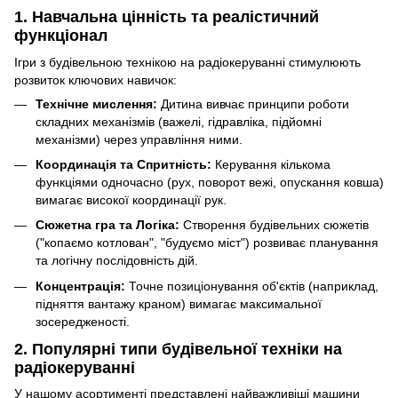
1. Навчальна цінність та реалістичний
функціонал
Ігри з будівельною технікою на радіокеруванні стимулюють
розвиток ключових навичок:
Технічне мислення:
Дитина вивчає принципи роботи
складних механізмів (важелі, гідравліка, підйомні
механізми) через управління ними.
Координація та Спритність:
Керування кількома
функціями одночасно (рух, поворот вежі, опускання ковша)
вимагає високої координації рук.
Сюжетна гра та Логіка:
Створення будівельних сюжетів
("копаємо котлован", "будуємо міст") розвиває планування
та логічну послідовність дій.
Концентрація:
Точне позиціонування об'єктів (наприклад,
підняття вантажу краном) вимагає максимальної
зосередженості.
2. Популярні типи будівельної техніки на
радіокеруванні
У нашому асортименті представлені найважливіші машини