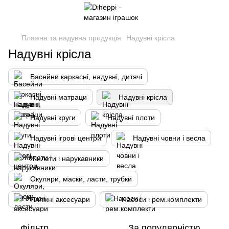
Пляжна та надувна продукція
Надувні крісла
Надувні крісла
Басейни каркасні, надувні, дитячі
Надувні матраци
Надувні крісла
Надувні круги
Надувні плоти
Надувні ігрові центри
Надувні човни і весла
Жилети і нарукавники
Окуляри, маски, ласти, трубки
Пляжні аксесуари
Насоси і рем.комплекти
Фільтр
За популярністю