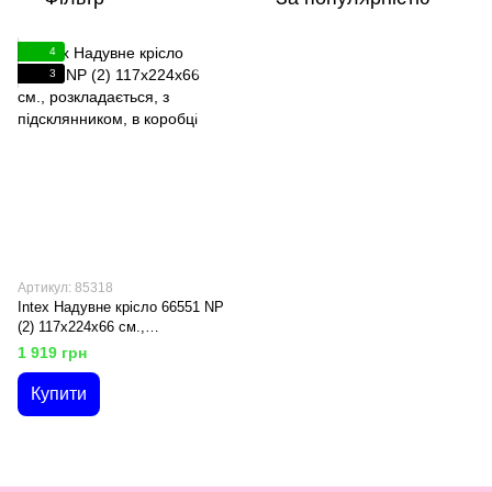
4
3
Артикул: 85318
Intex Надувне крісло 66551 NP
(2) 117х224х66 см.,
розкладається, з
1 919 грн
підсклянником, в коробці
Купити