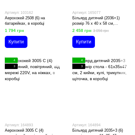
Артикул: 103162
Артикул: 165077
Аерохокей 2508 (6) на
Більярд дитячий (2036+1)
батарейках, в коробці
розмір 76 х 40 х 58 см,
трикутник, щіточка, крейда
1 794 грн
2 458 грн
3 056 грн
Купити
Купити
4
4
3
3
Артикул: 164893
Артикул: 164894
Аерохокей 3005 C (4)
Більярд дитячий 2035+3 (6)