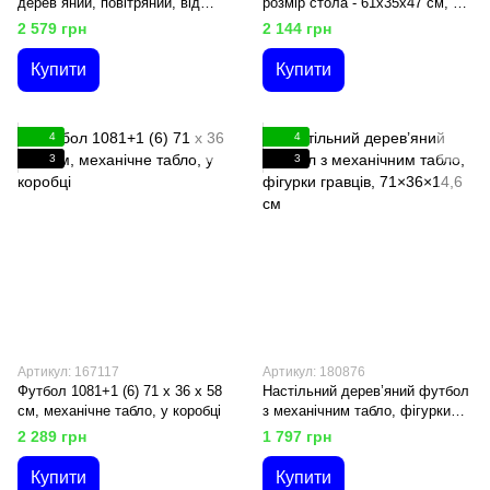
дерев`яний, повітряний, від
розмір стола - 61х35х47 см, 2
мережі 220V, на ніжках, в
кийки, кулі, трикутник, щіточка,
2 579 грн
2 144 грн
коробці
в коробці
Купити
Купити
4
4
3
3
Артикул: 167117
Артикул: 180876
Футбол 1081+1 (6) 71 х 36 х 58
Настільний дерев’яний футбол
см, механічне табло, у коробці
з механічним табло, фігурки
гравців, 71×36×14,6 см
2 289 грн
1 797 грн
Купити
Купити