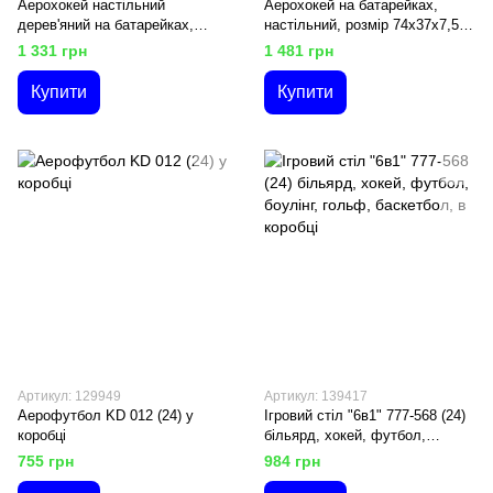
Аерохокей настільний
Аерохокей на батарейках,
дерев'яний на батарейках,
настільний, розмір 74х37х7,5
розмір 66х7,5х36 см
см, в коробці
1 331 грн
1 481 грн
Купити
Купити
Артикул: 129949
Артикул: 139417
Аерофутбол KD 012 (24) у
Ігровий стіл "6в1" 777-568 (24)
коробці
більярд, хокей, футбол,
боулінг, гольф, баскетбол, в
755 грн
984 грн
коробці