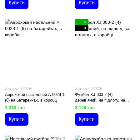
Купити
Купити
4
3
Артикул: 83599
Артикул: 82578
Аерохокей настільний А 0028-1
Футбол XJ 803-2 (4)
(8) на батарейках, в коробці
дерев`яний, на підлогу, на
штангах, в коробці
1 316 грн
2 149 грн
Купити
Купити