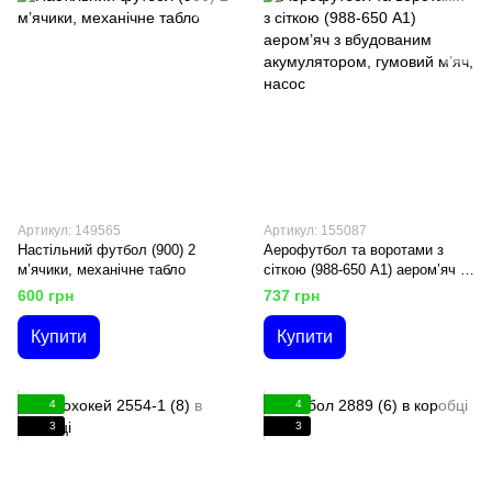
Артикул: 149565
Артикул: 155087
Настільний футбол (900) 2
Аерофутбол та воротами з
м’ячики, механічне табло
сіткою (988-650 A1) аером’яч з
вбудованим акумулятором,
600 грн
737 грн
гумовий м’яч, насос
Купити
Купити
4
4
3
3