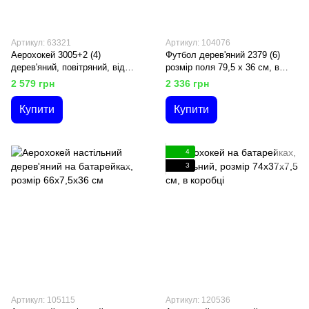
Артикул: 63321
Артикул: 104076
Аерохокей 3005+2 (4)
Футбол дерев'яний 2379 (6)
дерев'яний, повітряний, від
розмір поля 79,5 х 36 см, в
мережі 220V, на ніжках, в кор-
коробці
2 579 грн
2 336 грн
ці
Купити
Купити
4
3
Артикул: 105115
Артикул: 120536