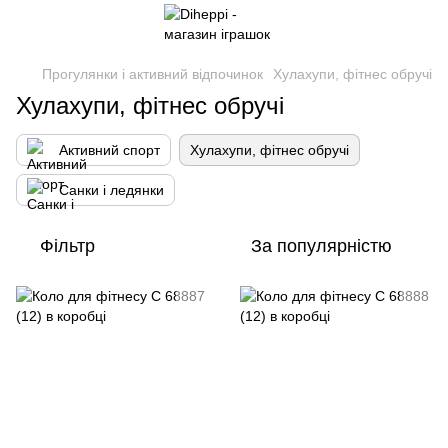
Прогулянки і активний відпочинок
Хулахупи, фітнес обручі
Хулахупи, фітнес обручі
Активний спорт
Хулахупи, фітнес обручі
Санки і ледянки
Фільтр
За популярністю