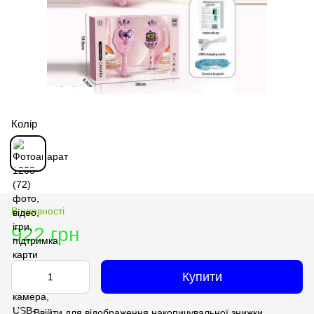
Колір
В наявності
922 грн
Купити
Ввійти
для відображення накопичувальної знижки
%