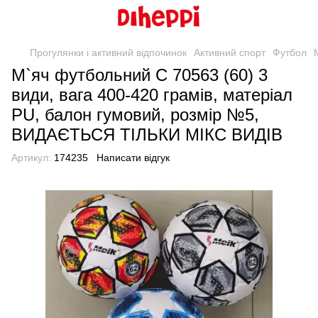
Прогулянки і активний відпочинок
Активний спорт
Футбол
М`яч футбольний C 70563 (60) 3
види, вага 400-420 грамів, матеріал
PU, балон гумовий, розмір №5,
ВИДАЄТЬСЯ ТІЛЬКИ МІКС ВИДІВ
Артикул:
174235
Написати відгук