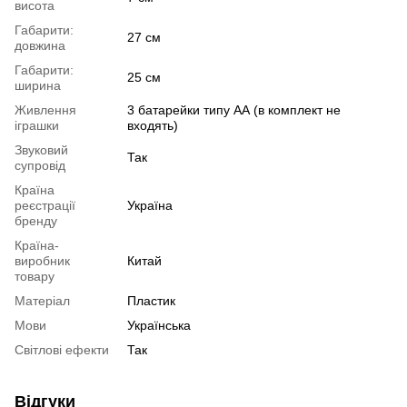
висота
Габарити:
27 см
довжина
Габарити:
25 см
ширина
Живлення
3 батарейки типу АА (в комплект не
іграшки
входять)
Звуковий
Так
супровід
Країна
реєстрації
Україна
бренду
Країна-
виробник
Китай
товару
Матеріал
Пластик
Мови
Українська
Світлові ефекти
Так
Відгуки