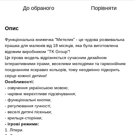
До обраного
Порівняти
Опис
Функціональна книжечка "Метелик" - це чудова розвивальна
іграшка для малюків від 18 місяців, яка була виготовлена ​​
відомим виробником "TK Group"!
Ця ігрова модель відрізняється сучасним дизайном
інтерактивними іграми, веселими мелодіями та гармонійним
поєднанням яскравих кольорів, тому неодмінно підкорить
серце кожної дитини!
Особливості:
- озвучення українською мовою;
- чарівне мерехтливе підсвічування;
- функціональні кнопки;
- регулювання гучності;
- веселі дитячі пісеньки;
- крильця-сторінки;
- ігрові режими:
1. Літери.