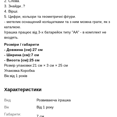
2. Слова.
3. Знайди..?
4. Вірші.
5. Цифри, кольори та геометричні фігури.
- метелик оснащений коліщатками та з ним можна грати, як з
каталкою.
Іграшка працює від 3-х батарейок типу "АА" - в комплект не
входять.
Розміри / габарити
- Довжина (см):27 см
- Ширина (см):7 см
- Висота (см):25 см
Розмір упаковки:21 см × 3 см × 25 см
Упаковка:Коробка
Вік:від 1 років
Характеристики
Вид
Розвиваюча іграшка
Вік
Від 1 року
Габарити:
7 см