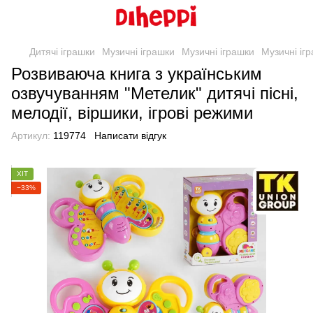
Дитячі іграшки
Музичні іграшки
Музичні іграшки
Музичні іг
Розвиваюча книга з українським
озвучуванням "Метелик" дитячі пісні,
мелодії, віршики, ігрові режими
Артикул:
119774
Написати відгук
ХІТ
−33%