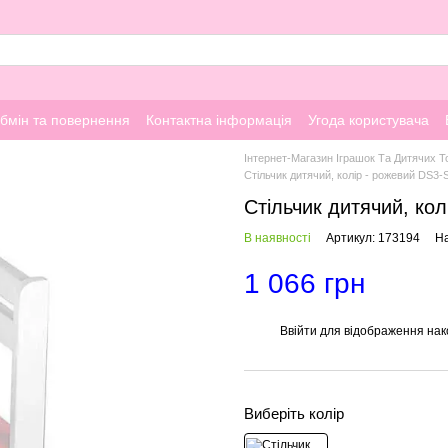
бмін та повернення
Контактна інформація
Угода користувача
Інтернет-Магазин Іграшок Та Дитячих Т
Стільчик дитячий, колір - рожевий DS3-
Стільчик дитячий, кол
В наявності
Артикул: 173194
На
1 066 грн
Ввійти
для відображення нак
%
Виберіть колір