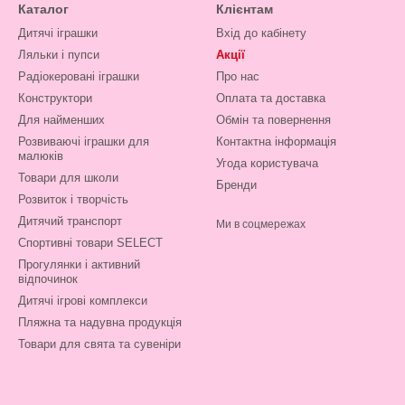
Каталог
Клієнтам
Дитячі іграшки
Вхід до кабінету
Ляльки і пупси
Акції
Радіокеровані іграшки
Про нас
Конструктори
Оплата та доставка
Для найменших
Обмін та повернення
Розвиваючі іграшки для
Контактна інформація
малюків
Угода користувача
Товари для школи
Бренди
Розвиток і творчість
Дитячий транспорт
Ми в соцмережах
Спортивні товари SELECT
Прогулянки і активний
відпочинок
Дитячі ігрові комплекси
Пляжна та надувна продукція
Товари для свята та сувеніри