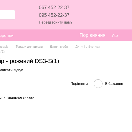
067 452-22-37
095 452-22-37
Передзвонити вам?
Порівняння
Бренди
Укр
оварів
Товари для школи
Дитячі меблі
Дитячі стільчики
S(1)
ір - рожевий DS3-S(1)
писати відгук
Порівняти
В бажання
опичувальної знижки