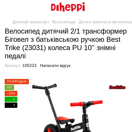
Дитячий транспорт
Велосипеди
Дитячі триколісні велосипе
Велосипед дитячий 2/1 трансформер
Біговел з батьківською ручкою Best
Trike (23031) колеса PU 10'' знімні
педалі
Артикул:
105223
Написати відгук
РОЗПРОДАЖ
ХІТ
−10%
4
3