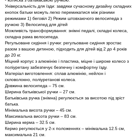
Універсальність для їзди: завдяки сучасному дизайну складних
кнопок батьки можуть легко перемикатися між різними
режимами 1) беговіл 2) Режим штовхаючого велосипеда з
ручкою 3) Велосипед для дітей
Можливість трансформування: знімні педалі, складні колеса,
складна рама велосипеда.
Регульоване сидіння і ручки: регульоване сидіння зростає
разом з вашою дитиною, підходить для дітей від 2 до 4 років
до 20 кг.
Міцний корпус з алюмінію і пластика, міцне і широке колесо з
поліуретану забезпечує безпечну і комфортну їзду.
Матеріал виготовлення: сплав алюмінію, нейлон і
скловолокно, поліуретанові колеса.
Довжина велосипеда – 75 см.
Ширина батьківської ручки – 27 см.
Батьківська ручка (знімна) регулюється за висотою під зріст
батька.
Мінімальна висота ручки – 45 см.
Максимальна висота ручки – 83 см.
Ширина керма – 32.5 см.
Кермо регулюється у 2-х положеннях – мінімальна 12.5 см,
максимальна 21 см.