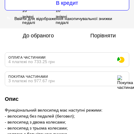
В кредит
Ввійти
для відображення накопичувальної знижки
%
До обраного
Порівняти
ОПЛАТА ЧАСТИНАМИ
4 платежі по 733.25 грн
ПОКУПКА ЧАСТИНАМИ
3 платежі по 977.67 грн
Опис
Функціональний велосипед має наступні режими:
- велосипед без педалей (беговел);
- велосипед з двома колесами;
- велосипед з трьома колесами;
- коляска з батьківською ручкою.