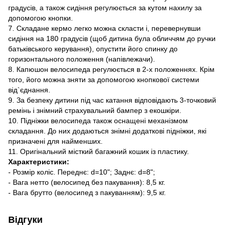
градусів, а також сидіння регулюється за кутом нахилу за
допомогою кнопки.
7. Складане кермо легко можна скласти і, перевернувши
сидіння на 180 градусів (щоб дитина була обличчям до ручки
батьківського керування), опустити його спинку до
горизонтального положення (напівлежачи).
8. Капюшон велосипеда регулюється в 2-х положеннях. Крім
того, його можна зняти за допомогою кнопкової системи
від`єднання.
9. За безпеку дитини під час катання відповідають 3-точковий
ремінь і знімний страхувальний бампер з екошкіри.
10. Підніжки велосипеда також оснащені механізмом
складання. До них додаються знімні додаткові підніжки, які
призначені для найменших.
11. Оригінальний місткий багажний кошик із пластику.
Характеристики:
- Розмір коліс. Переднє: d=10"; Заднє: d=8";
- Вага нетто (велосипед без пакування): 8,5 кг.
- Вага брутто (велосипед з пакуванням): 9,5 кг.
Відгуки