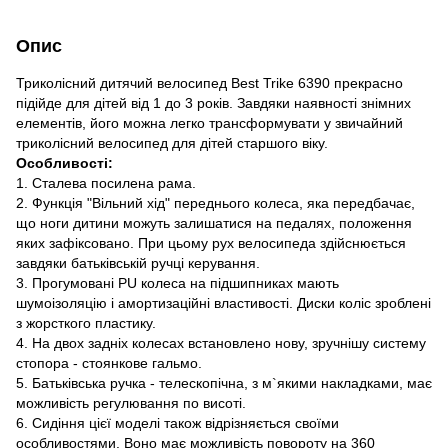
Опис
Триколісний дитячий велосипед Best Trike 6390 прекрасно
підійде для дітей від 1 до 3 років. Завдяки наявності знімних
елементів, його можна легко трансформувати у звичайний
триколісний велосипед для дітей старшого віку.
Особливості:
1. Сталева посилена рама.
2. Функція "Вільний хід" переднього колеса, яка передбачає,
що ноги дитини можуть залишатися на педалях, положення
яких зафіксовано. При цьому рух велосипеда здійснюється
завдяки батьківській ручці керування.
3. Прогумовані PU колеса на підшипниках мають
шумоізоляцію і амортизаційні властивості. Диски коліс зроблені
з жорсткого пластику.
4. На двох задніх колесах встановлено нову, зручнішу систему
стопора - стоянкове гальмо.
5. Батьківська ручка - телескопічна, з м`якими накладками, має
можливість регулювання по висоті.
6. Сидіння цієї моделі також відрізняється своїми
особливостями. Воно має можливість повороту на 360