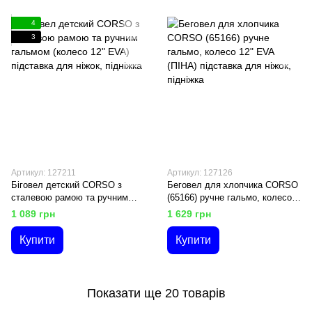
4
3
Артикул: 127211
Артикул: 127126
Біговел детский CORSO з
Беговел для хлопчика CORSO
сталевою рамою та ручним
(65166) ручне гальмо, колесо
гальмом (колесо 12" EVA)
12" EVA (ПІНА) підставка для
1 089 грн
1 629 грн
підставка для ніжок, підніжка
ніжок, підніжка
Купити
Купити
Показати ще 20 товарів