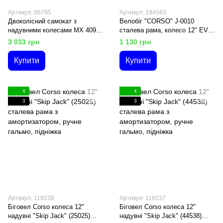
Артикул: 86795
Артикул: 194563
Двоколісний самокат з
Велобіг "CORSO" J-0010
надувними колесами МХ 40902
сталева рама, колесо 12" EVA
"Corso" переднє 16" / заднє 12"
(ПІНА), підставка для ніжок
3 033 грн
1 130 грн
ручне переднє гальмо
Купити
Купити
4
4
3
3
Артикул: 119239
Артикул: 119237
Біговел Corso колеса 12"
Біговел Corso колеса 12"
надувні "Skip Jack" (25025)
надувні "Skip Jack" (44538)