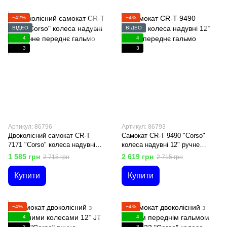
−42%
−4%
ВІДЕО
ВІДЕО
4
4
3
3
Артикул: 86796
Артикул: 86793
Двоколісний самокат CR-T
Самокат CR-T 9490 "Corso"
7171 "Corso" колеса надувні
колеса надувні 12" ручне
12" ручне переднє гальмо
переднє гальмо
1 585 грн
2 619 грн
2 715 грн
2 715 грн
Купити
Купити
−4%
−4%
4
4
3
3