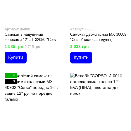
Артикул: 86800
Артикул: 86803
Самокат з надувними
Самокат двоколісний МХ 30609
колесами 12" JT 32050 "Corso"
"Corsо" колеса надувні,
ручне переднє гальмо
переднє 16" / заднє 12" ручне
1 585 грн
3 033 грн
2 715 грн
переднє гальмо
Купити
Купити
4
3