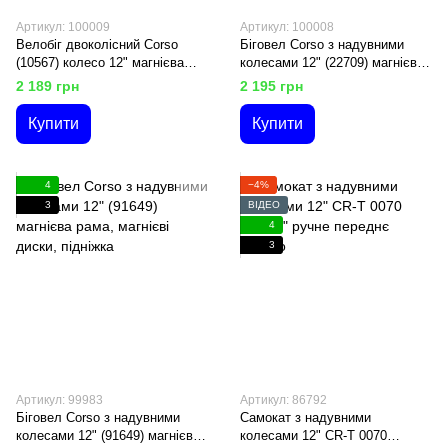
Артикул: 100009
Артикул: 100008
Велобіг двоколісний Corso
Біговел Corso з надувними
(10567) колесо 12" магнієва
колесами 12" (22709) магнієва
рама, алюмінієвий винос руля,
рама, магнієві диски, підніжка
2 189 грн
2 195 грн
в коробці
Купити
Купити
4
−4%
3
ВІДЕО
4
3
Артикул: 99983
Артикул: 86792
Біговел Corso з надувними
Самокат з надувними
колесами 12" (91649) магнієва
колесами 12" CR-T 0070