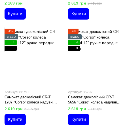
рама, магнієві диски, підніжка
"Corso" ручне переднє гальмо
2 169 грн
2 619 грн
2 715 грн
Купити
Купити
−4%
−4%
ВІДЕО
ВІДЕО
4
4
3
3
Артикул: 86791
Артикул: 86797
Самокат двоколісний CR-T
Самокат двоколісний CR-T
1707 "Corso" колеса надувні
5656 "Corso" колеса надувні
12" ручне переднє гальмо
12" ручне переднє гальмо
2 619 грн
2 619 грн
2 715 грн
2 715 грн
Купити
Купити