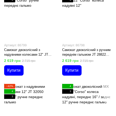
Артикул: 86799
Артикул: 86798
Самокат двоколісний з
Самокат двоколісний з ручним
надувними колесами 12" JT
переднім гальмом JT 28822
01019 "Corso" ручне переднє
"Corso" колеса надувні 12"
2 619 грн
2 619 грн
2 715 грн
2 715 грн
гальмо
Купити
Купити
−42%
4
4
3
3