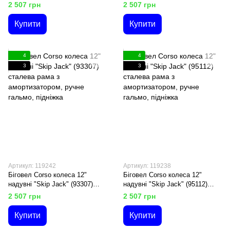
сталева рама з
сталева рама з
2 507 грн
2 507 грн
амортизатором, ручне гальмо,
амортизатором, ручне гальмо,
підніжка
підніжка
Купити
Купити
4
4
3
3
Артикул: 119242
Артикул: 119238
Біговел Corso колеса 12"
Біговел Corso колеса 12"
надувні "Skip Jack" (93307)
надувні "Skip Jack" (95112)
сталева рама з
сталева рама з
2 507 грн
2 507 грн
амортизатором, ручне гальмо,
амортизатором, ручне гальмо,
підніжка
підніжка
Купити
Купити