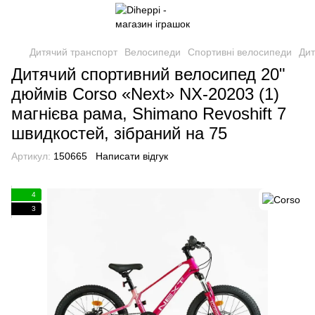
Дитячий транспорт
Велосипеди
Спортивні велосипеди
Дит
Дитячий спортивний велосипед 20"
дюймів Corso «Next» NX-20203 (1)
магнієва рама, Shimano Revoshift 7
швидкостей, зібраний на 75
Артикул:
150665
Написати відгук
4
3