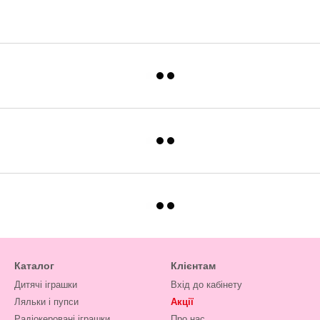
Каталог
Клієнтам
Дитячі іграшки
Вхід до кабінету
Ляльки і пупси
Акції
Радіокеровані іграшки
Про нас