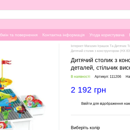
бмін та повернення
Контактна інформація
Угода користувача
Інтернет-Магазин Іграшок Та Дитячих Т
Дитячий столик з конструктором (HX 839-
Дитячий столик з кон
деталей, стільчик висо
В наявності
Артикул: 111206
На
2 192 грн
Ввійти
для відображення нак
%
Виберіть колір