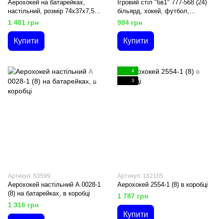
Аерохокей на батарейках,
Ігровий стіл "6в1" 777-568 (24)
настільний, розмір 74х37х7,5
більярд, хокей, футбол,
см, в коробці
боулінг, гольф, баскетбол, в
1 481 грн
984 грн
коробці
Купити
Купити
4
3
Артикул: 83599
Артикул: 162105
Аерохокей настільний А 0028-1
Аерохокей 2554-1 (8) в коробці
(8) на батарейках, в коробці
1 787 грн
1 316 грн
Купити