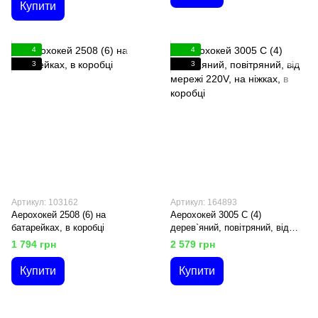
Купити
4
4
3
3
Артикул: 103162
Артикул: 164893
Аерохокей 2508 (6) на
Аерохокей 3005 C (4)
батарейках, в коробці
дерев`яний, повітряний, від
мережі 220V, на ніжках, в
1 794 грн
2 579 грн
коробці
Купити
Купити