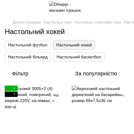
Дитячі іграшки
Настольні ігри
Настільні спортивні ігри
Наст
Настольний хокей
Настольний футбол
Настольний хокей
Настольний більярд
Настольний баскетбол
Фільтр
За популярністю
4
3