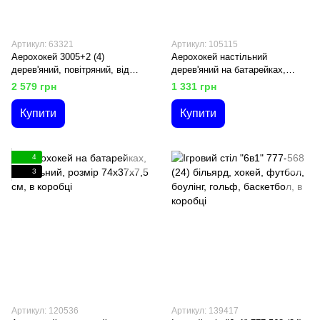
Артикул: 63321
Артикул: 105115
Аерохокей 3005+2 (4)
Аерохокей настільний
дерев'яний, повітряний, від
дерев'яний на батарейках,
мережі 220V, на ніжках, в кор-
розмір 66х7,5х36 см
2 579 грн
1 331 грн
ці
Купити
Купити
4
3
Артикул: 120536
Артикул: 139417