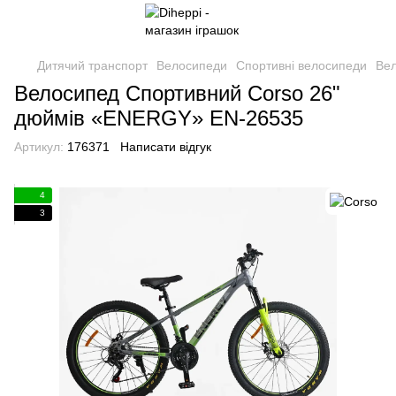
Дитячий транспорт
Велосипеди
Спортивні велосипеди
Вел
Велосипед Спортивний Corso 26"
дюймів «ENERGY» EN-26535
Артикул:
176371
Написати відгук
4
3