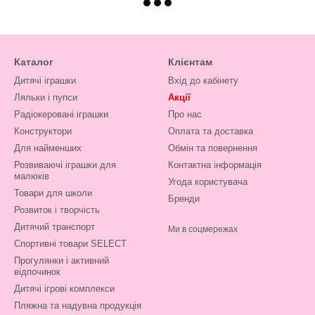
Каталог
Клієнтам
Дитячі іграшки
Вхід до кабінету
Ляльки і пупси
Акції
Радіокеровані іграшки
Про нас
Конструктори
Оплата та доставка
Для найменших
Обмін та повернення
Розвиваючі іграшки для
Контактна інформація
малюків
Угода користувача
Товари для школи
Бренди
Розвиток і творчість
Дитячий транспорт
Ми в соцмережах
Спортивні товари SELECT
Прогулянки і активний
відпочинок
Дитячі ігрові комплекси
Пляжна та надувна продукція