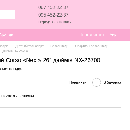
067 452-22-37
095 452-22-37
Передзвонити вам?
Порівняння
Бренди
Укр
оварів
Дитячий транспорт
Велосипеди
Спортивні велосипеди
" дюймів NX-26700
й Corso «Next» 26" дюймів NX-26700
писати відгук
Порівняти
В бажання
опичувальної знижки