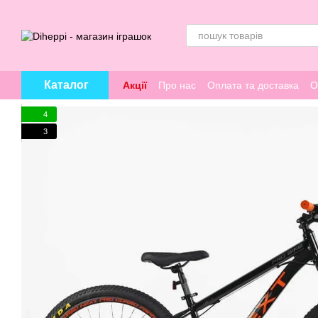
Перейти к основному контенту
Каталог
Акції
Про нас
Оплата та доставка
О
4
3