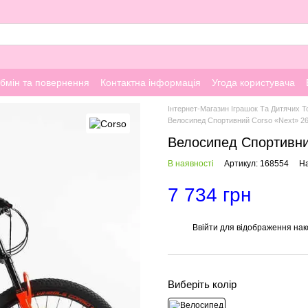
бмін та повернення
Контактна інформація
Угода користувача
Інтернет-Магазин Іграшок Та Дитячих Т
Велосипед Спортивний Corso «Next» 26
Велосипед Спортивни
В наявності
Артикул: 168554
На
7 734 грн
Ввійти
для відображення нак
%
Виберіть колір