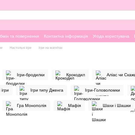
бмін та повернення
Контактна інформація
Угода користувача
ри
Настольні ігри
Ігри на магнітах
Ігри-бродилки
Крокодил
Аліас чи Скаж
 ігри
Ігри типу Дженга
Ігри-Головоломки
Гра Монополія
Мафія
Шахи і Шашки