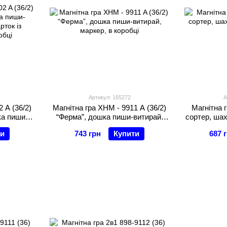
Артикул: 165272
А
 A (36/2)
Магнітна гра XHM - 9911 A (36/2)
Магнітна г
ка пиши-
“Ферма”, дошка пиши-витирай,
сортер, шах
рток із
маркер, в коробці
ти
743 грн
Купити
687 
обці