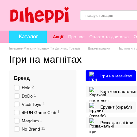
Перейти к основному контенту
Каталог
Акції
Про нас
Оплата та доставка
О
Інтернет-Магазин Іграшок Та Дитячих Товарів
Дитячі іграшки
Настольні іг
Ігри на магнітах
Ігри на магнітах
Бренд
2
Hola
Карткові настольні
1
DoDo
2
Vladi Toys
Ерудит (скрабл)
1
4FUN Game Club
1
Magdum
Розважальні ігри
11
No Brand