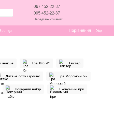
067 452-22-37
095 452-22-37
Передзвонити вам?
Порівняння
Бренди
Укр
и інакше
Гра Хто Я?
Твістер
Дитяче лото і доміно
Гра Морський бій
Покерний набір
Економічні ігри