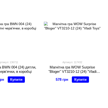
ртикул: 136711
Артикул: 117432
а BWN 004 (24) дятли,
Магнітна гра WOW Surprise
черв'ячки, в коробці
"Bloger" VT3210-12 (24) "Vladi
Toys"
грн
Купити
578 грн
Купити