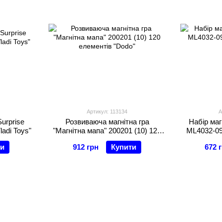
Артикул: 113134
А
urprise
Розвиваюча магнітна гра
Набір магн
ladi Toys"
"Магнітна мапа" 200201 (10) 120
ML4032-09
елементів "Dodo"
ти
912 грн
Купити
672 