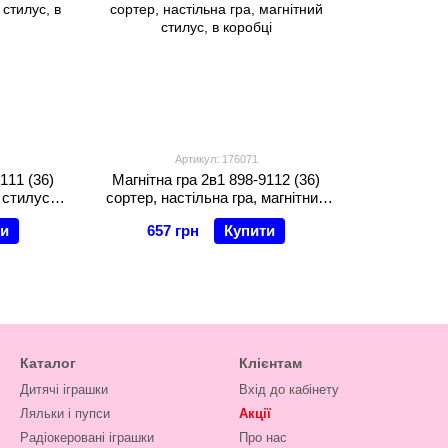
Артикул: 176071
111 (36)
Магнітна гра 2в1 898-9112 (36)
 стилус, в
сортер, настільна гра, магнітний
стилус, в коробці
ти
657 грн
Купити
Каталог
Клієнтам
Дитячі іграшки
Вхід до кабінету
Ляльки і пупси
Акції
Радіокеровані іграшки
Про нас