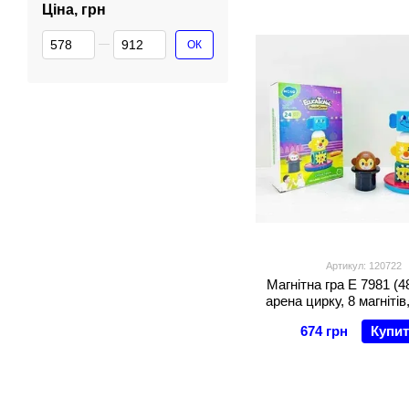
Ціна, грн
От Ціна, грн
До Ціна, грн
ОК
Артикул: 120722
Магнітна гра E 7981 (48
арена цирку, 8 магнітів
складання гри, в ко
674 грн
Купи