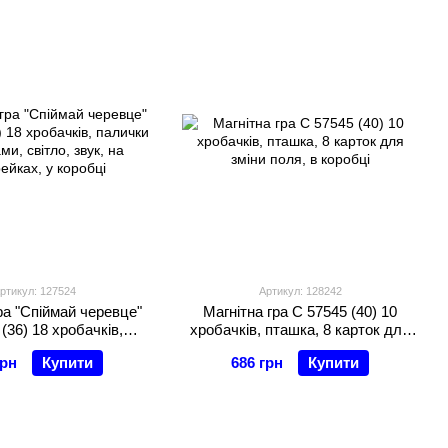
ртикул: 127524
Артикул: 128242
ра "Спіймай черевце"
Магнітна гра C 57545 (40) 10
(36) 18 хробачків,
хробачків, пташка, 8 карток для
ташками, світло, звук,
зміни поля, в коробці
грн
Купити
686 грн
Купити
рейках, у коробці