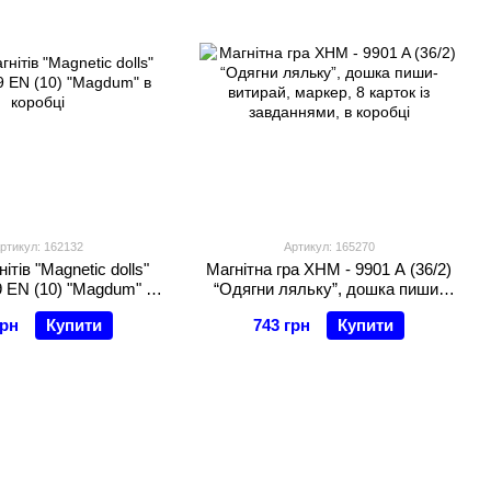
ртикул: 162132
Артикул: 165270
ітів "Magnetic dolls"
Магнітна гра XHM - 9901 A (36/2)
 EN (10) "Magdum" в
“Одягни ляльку”, дошка пиши-
коробці
витирай, маркер, 8 карток із
грн
Купити
743 грн
Купити
завданнями, в коробці