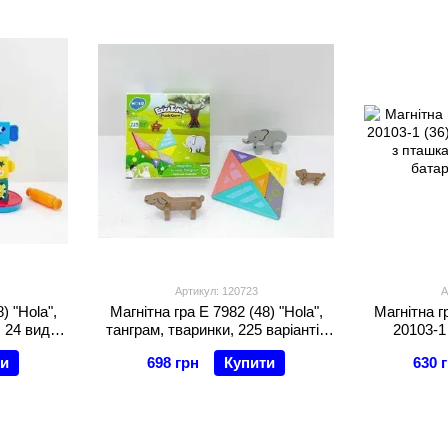
Артикул: 120723
А
) "Hola",
Магнітна гра E 7982 (48) "Hola",
Магнітна г
, 24 види
танграм, тваринки, 225 варіантів
20103-1 
робці
збору гри, в коробці
палички з п
ти
698 грн
Купити
630 
на бата