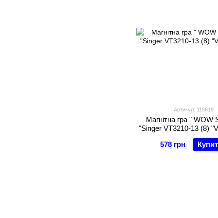
Артикул: 115619
Магнітна гра " WOW S
"Singer VT3210-13 (8) "V
578 грн
Купи