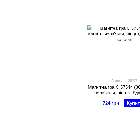
Артикул: 128073
Магнітна гра С 57544 (36
черв'ячки, пінцет, бдж
коробці
724 грн
Купи