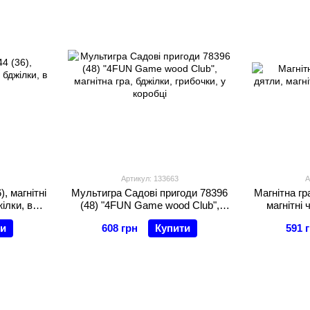
Артикул: 133663
А
), магнітні
Мультигра Садові пригоди 78396
Магнітна гр
ілки, в
(48) "4FUN Game wood Club",
магнітні 
магнітна гра, бджілки, грибочки, у
ти
608 грн
Купити
591 
коробці