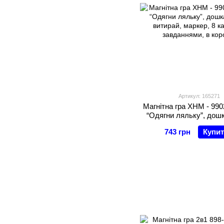
Артикул: 165271
Магнітна гра XHM - 9902
“Одягни ляльку”, дош
витирай, маркер, 8 ка
743 грн
Купи
завданнями, в кор