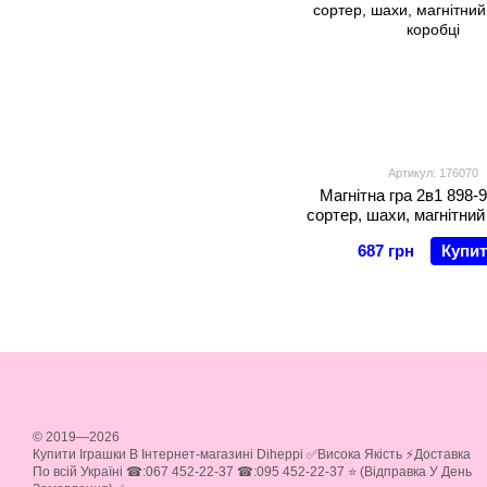
Артикул: 176070
Магнітна гра 2в1 898-9
сортер, шахи, магнітний
коробці
687 грн
Купи
© 2019—2026
Купити Іграшки В Інтернет-магазині Diheppi ✅Висока Якість ⚡Доставка
По всій Україні ☎:067 452-22-37 ☎:095 452-22-37 ⭐ (Відправка У День