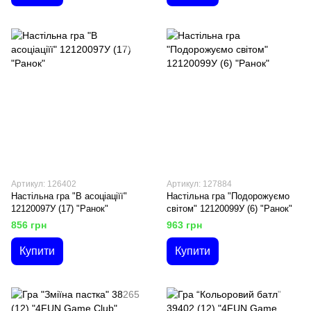
Артикул: 126402
Артикул: 127884
Настільна гра "В асоціаціїї"
Настільна гра "Подорожуємо
12120097У (17) "Ранок"
світом" 12120099У (6) "Ранок"
856 грн
963 грн
Купити
Купити