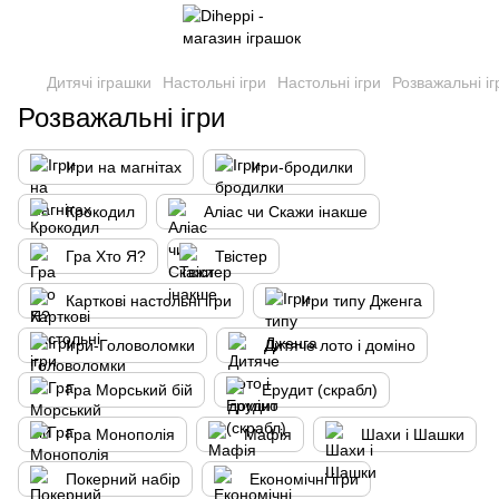
Дитячі іграшки
Настольні ігри
Настольні ігри
Розважальні іг
Розважальні ігри
Ігри на магнітах
Ігри-бродилки
Крокодил
Аліас чи Скажи інакше
Гра Хто Я?
Твістер
Карткові настольні ігри
Ігри типу Дженга
Ігри-Головоломки
Дитяче лото і доміно
Гра Морський бій
Ерудит (скрабл)
Гра Монополія
Мафія
Шахи і Шашки
Покерний набір
Економічні ігри