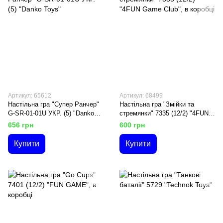
Артикул: 65612
Артикул: 68499
Настільна гра "Супер Ранчер"
Настільна гра "Змійки та
G-SR-01-01U УКР. (5) "Danko
стремянки" 7335 (12/2) "4FUN
Toys"
Game Club", в коробці
656 грн
600 грн
Купити
Купити