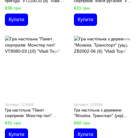
пригода" VT2100-20 (8) "Vladi
сюрпризів. Магія русалки" VT
Toys"
8080-01 (10) "Vladi Toys"
836 грн
631 грн
Купити
Купити
Артикул: 115604
Артикул: 115596
Гра настільна "Пакет
Гра настільна з деревини
сюрпризів. Монстер паті"
"Мозаїка. Транспорт" (укр)
VT8080-03 (10) "Vladi Toys"
ZB2002-06 (6) "Vladi Toys"
631 грн
692 грн
Купити
Купити