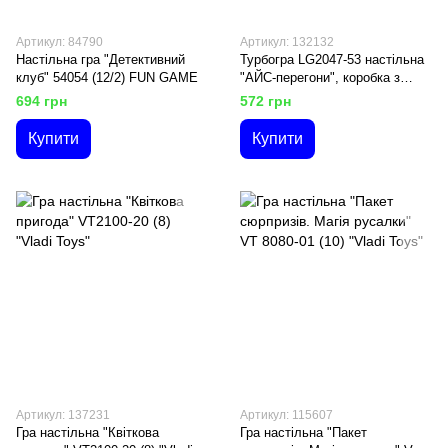
Артикул: 84790
Артикул: 132132
Настільна гра "Детективний
Турбогра LG2047-53 настільна
клуб" 54054 (12/2) FUN GAME
"АЙС-перегони", коробка з
ручками (10) "Ludum"
694 грн
572 грн
Купити
Купити
Артикул: 137231
Артикул: 115607
Гра настільна "Квіткова
Гра настільна "Пакет