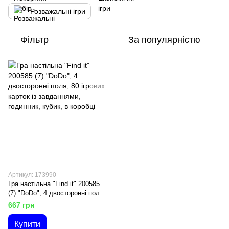
Розважальні ігри
Фільтр
За популярністю
Артикул: 173990
Гра настільна "Find it" 200585
(7) "DoDo", 4 двосторонні поля,
80 ігрових карток із
667 грн
завданнями, годинник, кубик, в
коробці
Купити