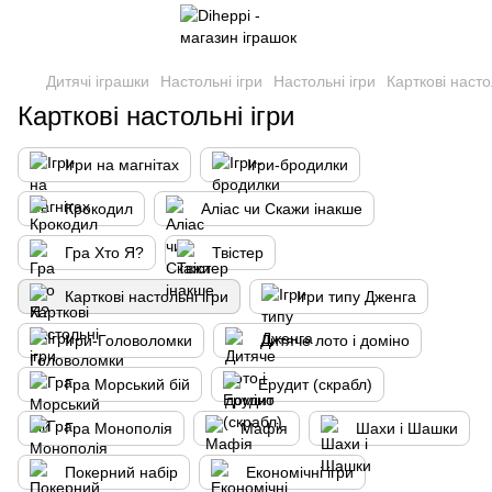
Дитячі іграшки
Настольні ігри
Настольні ігри
Карткові насто
Карткові настольні ігри
Ігри на магнітах
Ігри-бродилки
Крокодил
Аліас чи Скажи інакше
Гра Хто Я?
Твістер
Карткові настольні ігри
Ігри типу Дженга
Ігри-Головоломки
Дитяче лото і доміно
Гра Морський бій
Ерудит (скрабл)
Гра Монополія
Мафія
Шахи і Шашки
Покерний набір
Економічні ігри